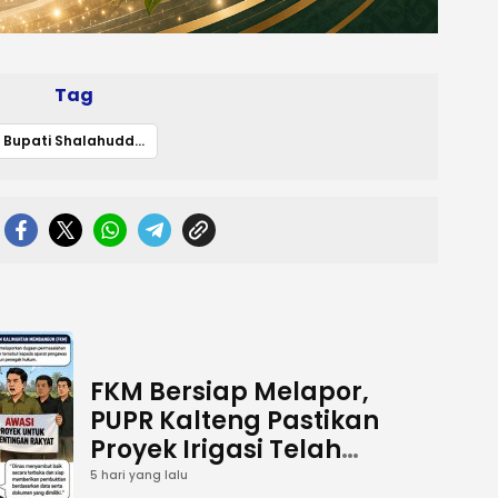
Tag
Bupati Shalahuddin Tegaskan Komitmen Tata Kelola Keuangan Daerah yang Transparan
FKM Bersiap Melapor,
PUPR Kalteng Pastikan
Proyek Irigasi Telah
Tuntas
5 hari yang lalu