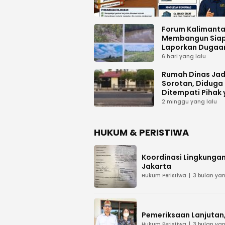
Forum Kalimant
Membangun Sia
Laporkan Dugaa
Proyek Bermasal
6 hari yang lalu
PUPR Kalteng
Rumah Dinas Jad
Sorotan, Diduga
Ditempati Pihak
Tak Berhak
2 minggu yang lalu
HUKUM & PERISTIWA
Koordinasi Lingkungan
Jakarta
Hukum Peristiwa
3 bulan yan
Pemeriksaan Lanjutan, 
Hukum Peristiwa
3 bulan yan