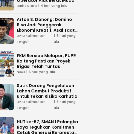
Operator Alat Berat Muda
Barito Utara
4 hari yang lalu
Arton S. Dohong: Domino
Bisa Jadi Penggerak
Ekonomi Kreatif, Asal Taat
Aturan
DPRD Kalimantan
5 hari yang
Tengah
lalu
FKM Bersiap Melapor, PUPR
Kalteng Pastikan Proyek
Irigasi Telah Tuntas
News
5 hari yang lalu
Sutik Dorong Pengelolaan
Lahan Gambut Produktif
untuk Tekan Risiko Karhutla
DPRD Kalimantan
6 hari yang
Tengah
lalu
HUT ke-67, SMAN 1 Palangka
Raya Teguhkan Komitmen
Cetak Generasi Berprestasi