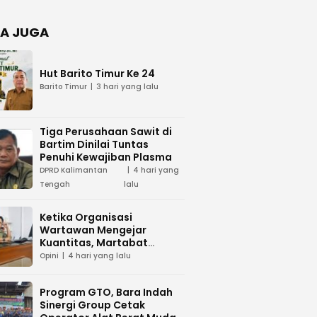
Negara
dan Hari
Juang TNI
A JUGA
AD di
Palangka
Raya
Hut Barito Timur Ke 24
Barito Timur
3 hari yang lalu
Tiga Perusahaan Sawit di
Bartim Dinilai Tuntas
Penuhi Kewajiban Plasma
DPRD Kalimantan
4 hari yang
Tengah
lalu
Ketika Organisasi
Wartawan Mengejar
Kuantitas, Martabat
Profesi Menjadi Taruhan
Opini
4 hari yang lalu
Program GTO, Bara Indah
Sinergi Group Cetak