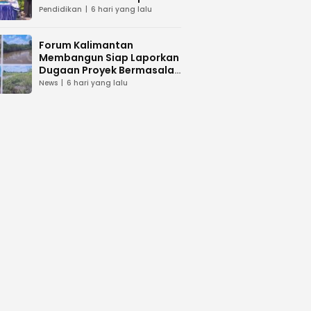
dan Peduli Lingkunga
Pendidikan
6 hari yang lalu
Forum Kalimantan
Membangun Siap Laporkan
Dugaan Proyek Bermasalah
PUPR Kalteng
News
6 hari yang lalu