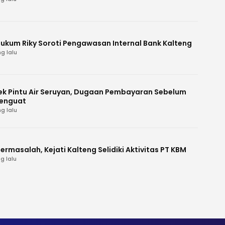
Hukum Riky Soroti Pengawasan Internal Bank Kalteng
g lalu
k Pintu Air Seruyan, Dugaan Pembayaran Sebelum
enguat
g lalu
ermasalah, Kejati Kalteng Selidiki Aktivitas PT KBM
g lalu