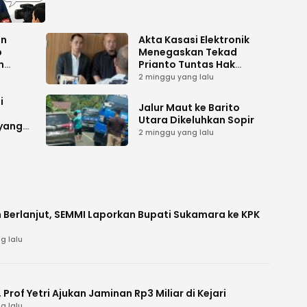
an
Akta Kasasi Elektronik
p
Menegaskan Tekad
n
Prianto Tuntas Hak
ah
Lahan ke Mahkamah
2 minggu yang lalu
Agung
i
Jalur Maut ke Barito
Utara Dikeluhkan Sopir
 yang
2 minggu yang lalu
 Berlanjut, SEMMI Laporkan Bupati Sukamara ke KPK
g lalu
Prof Yetri Ajukan Jaminan Rp3 Miliar di Kejari
g lalu