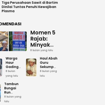
Tiga Perusahaan Sawit di Bartim
Dinilai Tuntas Penuhi Kewajiban
Plasma
OMENDASI
Momen 5
Rajab:
Minyak
Gratis
8 bulan yang lalu
dan Cinta
Warga
Haul Abah
yang
Haur
Guru
Gading
Sekumpul:
Terus
Siapkan
Ketika
8 bulan
8 bulan yang
Mengalir
Bumbu
Lautan
yang lalu
lalu
Dapur
Manusia
untuk
Umum
Menjadi
Tambun
Abah
Sambut 5
Dzikir
Bungai
Rajab di
Kolektif
Run
Guru
Sekumpul
Meriahkan
8 bulan yang
Sekumpul
Hari Bela
lalu