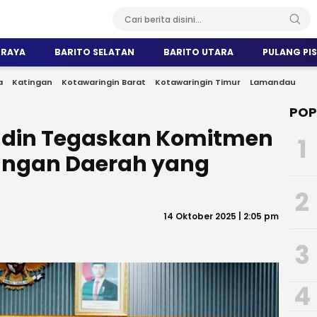
 RAYA
BARITO SELATAN
BARITO UTARA
PULANG PI
a
Katingan
Kotawaringin Barat
Kotawaringin Timur
Lamandau
POP
ddin Tegaskan Komitmen
1
uangan Daerah yang
2
14 Oktober 2025 | 2:05 pm
3
4