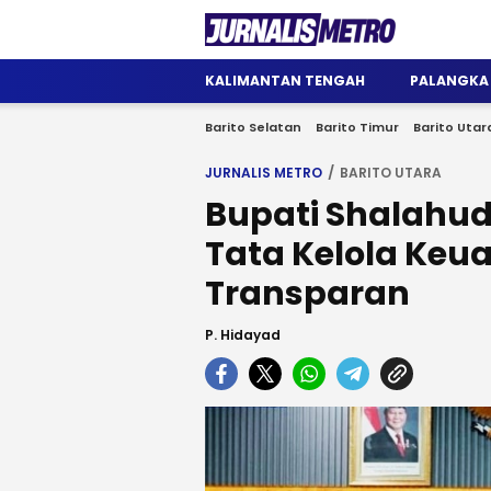
Jurnalis Metro
Satu Wadah Informasi
KALIMANTAN TENGAH
PALANGKA
Barito Selatan
Barito Timur
Barito Utar
JURNALIS METRO
BARITO UTARA
Bupati Shalahu
Tata Kelola Ke
Transparan
P. Hidayad