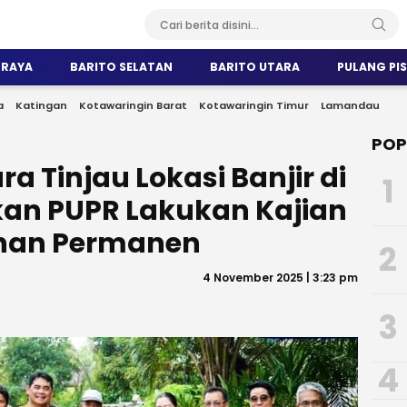
 RAYA
BARITO SELATAN
BARITO UTARA
PULANG PI
a
Katingan
Kotawaringin Barat
Kotawaringin Timur
Lamandau
POP
ra Tinjau Lokasi Banjir di
1
ikan PUPR Lakukan Kajian
nan Permanen
2
4 November 2025 | 3:23 pm
3
4