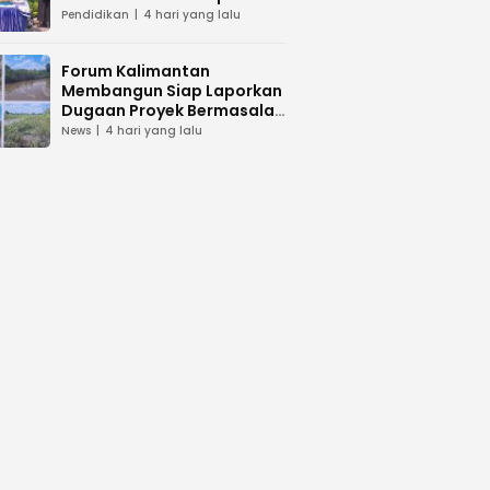
dan Peduli Lingkunga
Pendidikan
4 hari yang lalu
Forum Kalimantan
Membangun Siap Laporkan
Dugaan Proyek Bermasalah
PUPR Kalteng
News
4 hari yang lalu