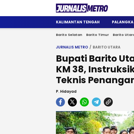
Jurnalis Metro
Satu Wadah Informasi
KALIMANTAN TENGAH
PALANGKA
Barito Selatan
Barito Timur
Barito Utar
JURNALIS METRO
BARITO UTARA
Bupati Barito Uta
KM 38, Instruks
Teknis Penanga
P. Hidayad