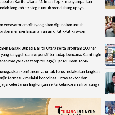
bupaten Barito Utara, M. Iman Topik, menyampaikan
umlah langkah strategis untuk mendukung upaya
aan excavator ampibi yang akan digunakan untuk
 dan memperlancar aliran air di titik-titik rawan
itmen Bapak Bupati Barito Utara serta program 100 hari
 yang tangguh dan responsif terhadap bencana. Kami ingin
an masyarakat tetap terjaga,” ujar M. Iman Topik
menegaskan komitmennya untuk terus melakukan langkah
jir, termasuk melalui koordinasi lintas sektor dan
aga kelestarian lingkungan serta kelancaran aliran sungai