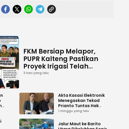
FKM Bersiap Melapor,
PUPR Kalteng Pastikan
Proyek Irigasi Telah
Tuntas
3 hari yang lalu
an
Akta Kasasi Elektronik
p
Menegaskan Tekad
n
Prianto Tuntas Hak
ah
Lahan ke Mahkamah
1 minggu yang lalu
Agung
i
Jalur Maut ke Barito