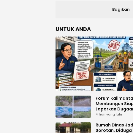
Bagikan
UNTUK ANDA
Forum Kalimant
Membangun Sia
Laporkan Dugaa
Proyek Bermasal
4 hari yang lalu
PUPR Kalteng
Rumah Dinas Jad
Sorotan, Diduga