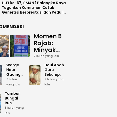
HUT ke-67, SMAN 1 Palangka Raya
Teguhkan Komitmen Cetak
Generasi Berprestasi dan Peduli
Lingkunga
OMENDASI
Momen 5
Rajab:
Minyak
Gratis
7 bulan yang lalu
dan Cinta
Warga
Haul Abah
yang
Haur
Guru
Gading
Sekumpul:
Terus
Siapkan
Ketika
7 bulan
7 bulan yang
Mengalir
Bumbu
Lautan
yang lalu
lalu
Dapur
Manusia
untuk
Umum
Menjadi
Tambun
Abah
Sambut 5
Dzikir
Bungai
Rajab di
Kolektif
Run
Guru
Sekumpul
Meriahkan
8 bulan yang
Sekumpul
Hari Bela
lalu