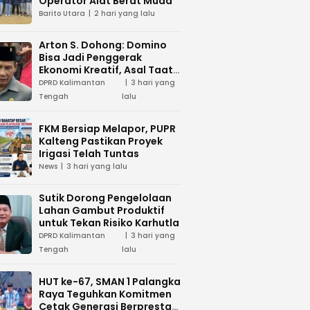
Operator Alat Berat Muda
Barito Utara
2 hari yang lalu
Arton S. Dohong: Domino
Bisa Jadi Penggerak
Ekonomi Kreatif, Asal Taat
Aturan
DPRD Kalimantan
3 hari yang
Tengah
lalu
FKM Bersiap Melapor, PUPR
Kalteng Pastikan Proyek
Irigasi Telah Tuntas
News
3 hari yang lalu
Sutik Dorong Pengelolaan
Lahan Gambut Produktif
untuk Tekan Risiko Karhutla
DPRD Kalimantan
3 hari yang
Tengah
lalu
HUT ke-67, SMAN 1 Palangka
Raya Teguhkan Komitmen
Cetak Generasi Berprestasi