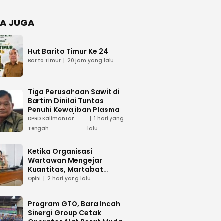
Negara
dan Hari
Juang TNI
A JUGA
AD di
Palangka
Raya
Hut Barito Timur Ke 24
Barito Timur
20 jam yang lalu
Tiga Perusahaan Sawit di
Bartim Dinilai Tuntas
Penuhi Kewajiban Plasma
DPRD Kalimantan
1 hari yang
Tengah
lalu
Ketika Organisasi
Wartawan Mengejar
Kuantitas, Martabat
Profesi Menjadi Taruhan
Opini
2 hari yang lalu
Program GTO, Bara Indah
Sinergi Group Cetak