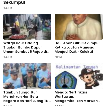
Sekumpul
TAJUK
Warga Haur Gading
Haul Abah Guru Sekumpul:
Siapkan Bumbu Dapur
Ketika Lautan Manusia
Umum Sambut 5 Rajab di
Menjadi Dzikir Kolektif
Sekumpul
TAJUK
OPINI
Tambun Bungai Run
Menata Sertifikasi
Meriahkan Hari Bela
Wartawan:
Negara dan Hari Juang TNI
Mengembalikan Marwah
AD di Palangka Raya
Pers dan Keadilan