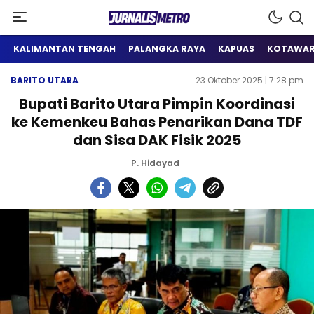
Satu Wadah Informasi
Jurnalis Metro
KALIMANTAN TENGAH
PALANGKA RAYA
KAPUAS
KOTAWAR
BARITO UTARA
23 Oktober 2025 | 7:28 pm
Bupati Barito Utara Pimpin Koordinasi
ke Kemenkeu Bahas Penarikan Dana TDF
dan Sisa DAK Fisik 2025
P. Hidayad