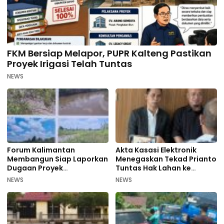
FKM Bersiap Melapor, PUPR Kalteng Pastikan
Proyek Irigasi Telah Tuntas
NEWS
Forum Kalimantan
Akta Kasasi Elektronik
Membangun Siap Laporkan
Menegaskan Tekad Prianto
Dugaan Proyek
Tuntas Hak Lahan ke
Bermasalah PUPR Kalteng
Mahkamah Agung
NEWS
NEWS