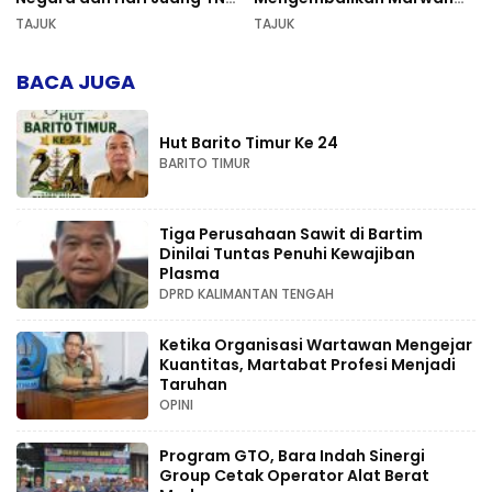
AD di Palangka Raya
Pers dan Keadilan
TAJUK
TAJUK
Kompetensi
BACA JUGA
Hut Barito Timur Ke 24
BARITO TIMUR
Tiga Perusahaan Sawit di Bartim
Dinilai Tuntas Penuhi Kewajiban
Plasma
DPRD KALIMANTAN TENGAH
Ketika Organisasi Wartawan Mengejar
Kuantitas, Martabat Profesi Menjadi
Taruhan
OPINI
Program GTO, Bara Indah Sinergi
Group Cetak Operator Alat Berat