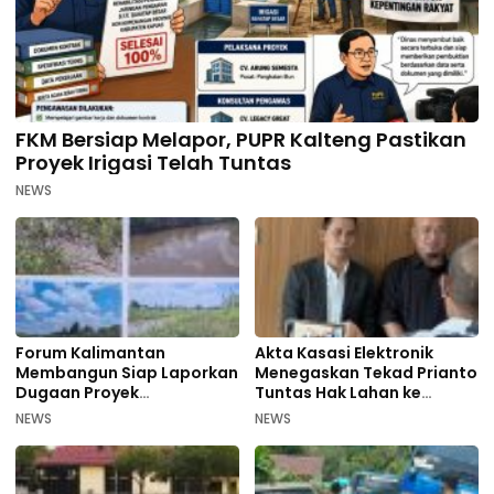
FKM Bersiap Melapor, PUPR Kalteng Pastikan
Proyek Irigasi Telah Tuntas
NEWS
Forum Kalimantan
Akta Kasasi Elektronik
Membangun Siap Laporkan
Menegaskan Tekad Prianto
Dugaan Proyek
Tuntas Hak Lahan ke
Bermasalah PUPR Kalteng
Mahkamah Agung
NEWS
NEWS