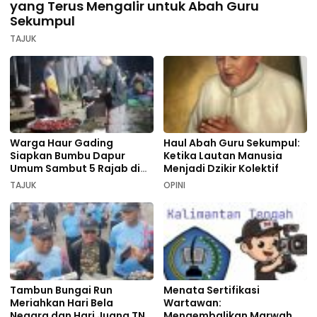
yang Terus Mengalir untuk Abah Guru
Sekumpul
TAJUK
Warga Haur Gading
Haul Abah Guru Sekumpul:
Siapkan Bumbu Dapur
Ketika Lautan Manusia
Umum Sambut 5 Rajab di
Menjadi Dzikir Kolektif
Sekumpul
TAJUK
OPINI
Tambun Bungai Run
Menata Sertifikasi
Meriahkan Hari Bela
Wartawan:
Negara dan Hari Juang TNI
Mengembalikan Marwah