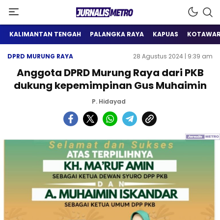
Satu Wadah Informasi
Jurnalis Metro
KALIMANTAN TENGAH
PALANGKA RAYA
KAPUAS
KOTAWAR
DPRD MURUNG RAYA
28 Agustus 2024 | 9:39 am
Anggota DPRD Murung Raya dari PKB
dukung kepemimpinan Gus Muhaimin
P. Hidayad