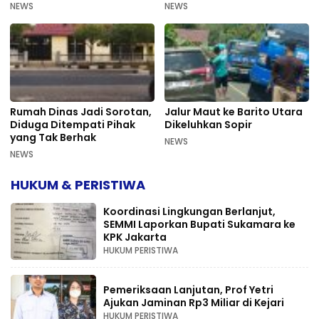
Bermasalah PUPR Kalteng
Mahkamah Agung
NEWS
NEWS
Rumah Dinas Jadi Sorotan,
Jalur Maut ke Barito Utara
Diduga Ditempati Pihak
Dikeluhkan Sopir
yang Tak Berhak
NEWS
NEWS
HUKUM & PERISTIWA
Koordinasi Lingkungan Berlanjut,
SEMMI Laporkan Bupati Sukamara ke
KPK Jakarta
HUKUM PERISTIWA
Pemeriksaan Lanjutan, Prof Yetri
Ajukan Jaminan Rp3 Miliar di Kejari
HUKUM PERISTIWA