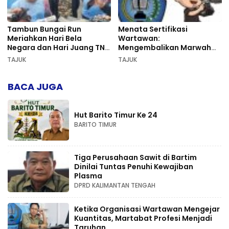
Tambun Bungai Run
Menata Sertifikasi
Meriahkan Hari Bela
Wartawan:
Negara dan Hari Juang TNI
Mengembalikan Marwah
AD di Palangka Raya
Pers dan Keadilan
TAJUK
TAJUK
Kompetensi
BACA JUGA
Hut Barito Timur Ke 24
BARITO TIMUR
Tiga Perusahaan Sawit di Bartim
Dinilai Tuntas Penuhi Kewajiban
Plasma
DPRD KALIMANTAN TENGAH
Ketika Organisasi Wartawan Mengejar
Kuantitas, Martabat Profesi Menjadi
Taruhan