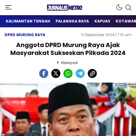
Satu Wadah Informasi
Jurnalis Metro
KALIMANTAN TENGAH
PALANGKA RAYA
KAPUAS
KOTAWAR
DPRD MURUNG RAYA
11 September 2024 | 7:10 am
Anggota DPRD Murung Raya Ajak
Masyarakat Sukseskan Pilkada 2024
P. Hidayad