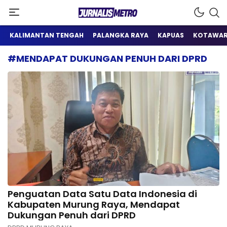
Satu Wadah Informasi
Jurnalis Metro
KALIMANTAN TENGAH
PALANGKA RAYA
KAPUAS
KOTAWAR
#MENDAPAT DUKUNGAN PENUH DARI DPRD
Penguatan Data Satu Data Indonesia di
Kabupaten Murung Raya, Mendapat
Dukungan Penuh dari DPRD