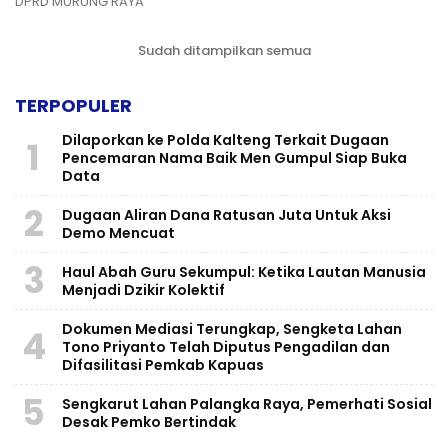
DPRD MURUNG RAYA
Sudah ditampilkan semua
TERPOPULER
Dilaporkan ke Polda Kalteng Terkait Dugaan
1
Pencemaran Nama Baik Men Gumpul Siap Buka
Data
2
Dugaan Aliran Dana Ratusan Juta Untuk Aksi
Demo Mencuat
3
Haul Abah Guru Sekumpul: Ketika Lautan Manusia
Menjadi Dzikir Kolektif
​Dokumen Mediasi Terungkap, Sengketa Lahan
4
Tono Priyanto Telah Diputus Pengadilan dan
Difasilitasi Pemkab Kapuas
5
Sengkarut Lahan Palangka Raya, Pemerhati Sosial
Desak Pemko Bertindak