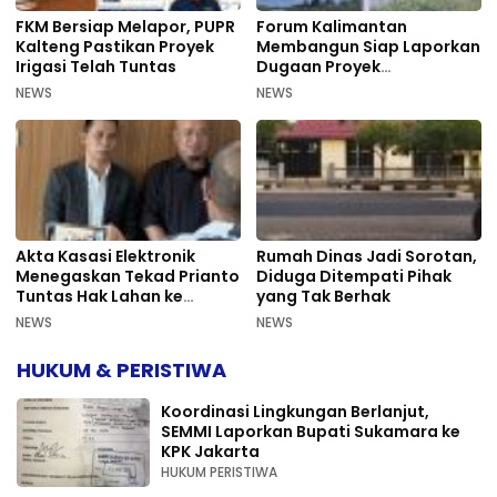
FKM Bersiap Melapor, PUPR
Forum Kalimantan
Kalteng Pastikan Proyek
Membangun Siap Laporkan
Irigasi Telah Tuntas
Dugaan Proyek
Bermasalah PUPR Kalteng
NEWS
NEWS
Akta Kasasi Elektronik
Rumah Dinas Jadi Sorotan,
Menegaskan Tekad Prianto
Diduga Ditempati Pihak
Tuntas Hak Lahan ke
yang Tak Berhak
Mahkamah Agung
NEWS
NEWS
HUKUM & PERISTIWA
Koordinasi Lingkungan Berlanjut,
SEMMI Laporkan Bupati Sukamara ke
KPK Jakarta
HUKUM PERISTIWA