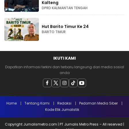
Kalteng
DPRD KALIMANTAN TENGAH
Hut Barito Timur Ke 24
BARITO TIMUR
IKUTI KAMI
Dapatkan informasi terkini dan terbaru langsung dari media sosial
anda
Home
Tentang Kami
Redaksi
Pedoman Media Siber
Kode Etik Jurnalistik
Copyright Jurnalismetro.com | PT Jurnalis Metro Press – All reserved |