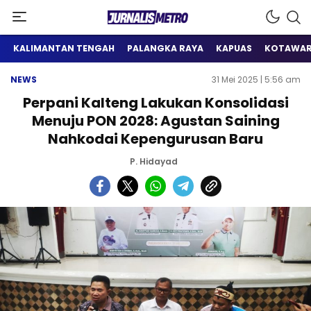
Satu Wadah Informasi
Jurnalis Metro
KALIMANTAN TENGAH
PALANGKA RAYA
KAPUAS
KOTAWAR
NEWS
31 Mei 2025 | 5:56 am
Perpani Kalteng Lakukan Konsolidasi
Menuju PON 2028: Agustan Saining
Nahkodai Kepengurusan Baru
P. Hidayad