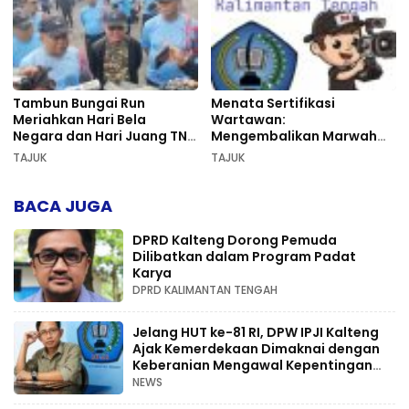
Tambun Bungai Run
Menata Sertifikasi
Meriahkan Hari Bela
Wartawan:
Negara dan Hari Juang TNI
Mengembalikan Marwah
AD di Palangka Raya
Pers dan Keadilan
TAJUK
TAJUK
Kompetensi
BACA JUGA
DPRD Kalteng Dorong Pemuda
Dilibatkan dalam Program Padat
Karya
DPRD KALIMANTAN TENGAH
Jelang HUT ke-81 RI, DPW IPJI Kalteng
Ajak Kemerdekaan Dimaknai dengan
Keberanian Mengawal Kepentingan
Rakyat
NEWS