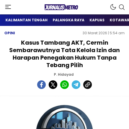
Satu Wadah Informasi
Jurnalis Metro
KALIMANTAN TENGAH
PALANGKA RAYA
KAPUAS
KOTAWAR
OPINI
30 Maret 2026 | 5:54 am
Kasus Tambang AKT, Cermin
Sembarawutnya Tata Kelola Izin dan
Harapan Penegakan Hukum Tanpa
Tebang Pilih
P. Hidayad