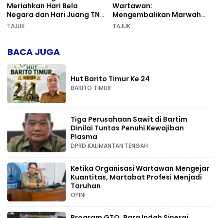
Meriahkan Hari Bela
Wartawan:
Negara dan Hari Juang TNI
Mengembalikan Marwah
AD di Palangka Raya
Pers dan Keadilan
TAJUK
TAJUK
Kompetensi
BACA JUGA
Hut Barito Timur Ke 24
BARITO TIMUR
Tiga Perusahaan Sawit di Bartim
Dinilai Tuntas Penuhi Kewajiban
Plasma
DPRD KALIMANTAN TENGAH
Ketika Organisasi Wartawan Mengejar
Kuantitas, Martabat Profesi Menjadi
Taruhan
OPINI
Program GTO, Bara Indah Sinergi