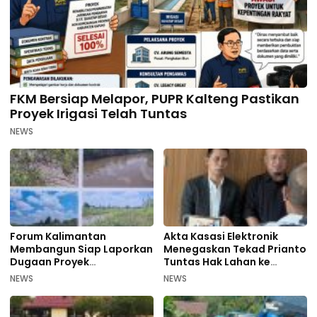
FKM Bersiap Melapor, PUPR Kalteng Pastikan
Proyek Irigasi Telah Tuntas
NEWS
Forum Kalimantan
Akta Kasasi Elektronik
Membangun Siap Laporkan
Menegaskan Tekad Prianto
Dugaan Proyek
Tuntas Hak Lahan ke
Bermasalah PUPR Kalteng
Mahkamah Agung
NEWS
NEWS