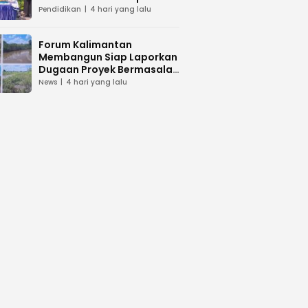
dan Peduli Lingkunga
Pendidikan
4 hari yang lalu
Forum Kalimantan
Membangun Siap Laporkan
Dugaan Proyek Bermasalah
PUPR Kalteng
News
4 hari yang lalu