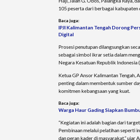
Haji, Jalan G. Obos, Palangka Raya, da
105 peserta dari berbagai kabupaten 
Baca juga:
IPJI Kalimantan Tengah Dorong Per
Digital
Prosesi penutupan dilangsungkan seca
sebagai simbol ikrar setia dalam me
Negara Kesatuan Republik Indonesia 
Ketua GP Ansor Kalimantan Tengah, A
penting dalam membentuk sumber daya
komitmen kebangsaan yang kuat.
Baca juga:
Warga Haur Gading Siapkan Bumbu
“Kegiatan ini adalah bagian dari targe
Pembinaan melalui pelatihan seperti i
dan peran kader di masyarakat,” ujar Ar