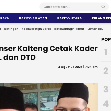
 RAYA
BARITO SELATAN
BARITO UTARA
PULANG PI
a
Katingan
Kotawaringin Barat
Kotawaringin Timur
Lamandau
POP
nser Kalteng Cetak Kader
1
L dan DTD
3 Agustus 2025 | 7:24 am
2
3
4