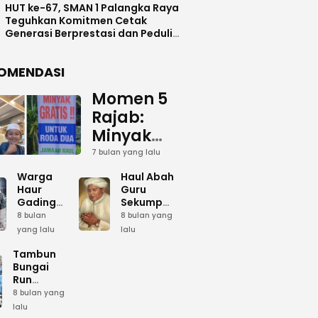
HUT ke-67, SMAN 1 Palangka Raya
Teguhkan Komitmen Cetak
Generasi Berprestasi dan Peduli
Lingkunga
OMENDASI
Momen 5
Rajab:
Minyak
Gratis
7 bulan yang lalu
dan Cinta
Warga
Haul Abah
yang
Haur
Guru
Gading
Sekumpul:
Terus
Siapkan
Ketika
8 bulan
8 bulan yang
Mengalir
Bumbu
Lautan
yang lalu
lalu
Dapur
Manusia
untuk
Umum
Menjadi
Tambun
Abah
Sambut 5
Dzikir
Bungai
Rajab di
Kolektif
Run
Guru
Sekumpul
Meriahkan
8 bulan yang
Sekumpul
Hari Bela
lalu