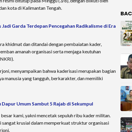
n resmi ditutup pada Minggu (3/8), dengan diikuti oleh
dan kota di Kalimantan Tengah.
BAC
s Jadi Garda Terdepan Pencegahan Radikalisme di Era
ra khidmat dan ditandai dengan pembaiatan kader,
ngemban amanah organisasi serta menjaga keutuhan
(NKRI).
rjoni, menyampaikan bahwa kaderisasi merupakan bagian
 manusia yang tangguh, berkarakter, dan memiliki
 Dapur Umum Sambut 5 Rajab di Sekumpul
t besar kami, yakni mencetak sepuluh ribu kader militan.
ni sangat krusial dalam memperkuat struktur organisasi
joni.