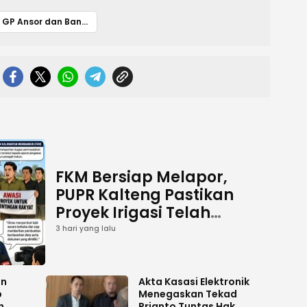
GP Ansor dan Banser Kalteng Cetak Kader Militan Lewat PKL dan DTD
FKM Bersiap Melapor,
PUPR Kalteng Pastikan
Proyek Irigasi Telah
Tuntas
3 hari yang lalu
an
Akta Kasasi Elektronik
p
Menegaskan Tekad
n
Prianto Tuntas Hak