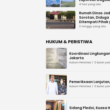
Proyek Bermasal
4 hari yang lalu
PUPR Kalteng
Rumah Dinas Jad
Sorotan, Diduga
Ditempati Pihak
Tak Berhak
2 minggu yang lalu
HUKUM & PERISTIWA
Koordinasi Lingkungan
Jakarta
Hukum Peristiwa
3 bulan yan
Pemeriksaan Lanjutan, 
Hukum Peristiwa
3 bulan yan
Sidang Pledoi, Kuasa 