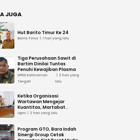
Negara
dan Hari
Juang TNI
A JUGA
AD di
Palangka
Raya
Hut Barito Timur Ke 24
Barito Timur
1 hari yang lalu
Tiga Perusahaan Sawit di
Bartim Dinilai Tuntas
Penuhi Kewajiban Plasma
DPRD Kalimantan
2 hari yang
Tengah
lalu
Ketika Organisasi
Wartawan Mengejar
Kuantitas, Martabat
Profesi Menjadi Taruhan
Opini
2 hari yang lalu
Program GTO, Bara Indah
Sinergi Group Cetak