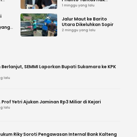
ah
Lahan ke Mahkamah
1 minggu yang lalu
Agung
i
Jalur Maut ke Barito
Utara Dikeluhkan Sopir
 yang
2 minggu yang lalu
 Berlanjut, SEMMI Laporkan Bupati Sukamara ke KPK
g lalu
Prof Yetri Ajukan Jaminan Rp3 Miliar di Kejari
g lalu
Hukum Riky Soroti Pengawasan Internal Bank Kalteng