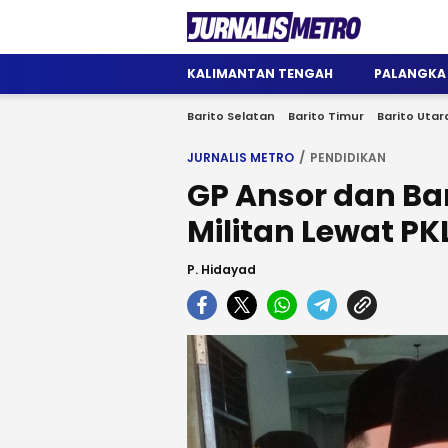
Jurnalis Metro
Satu Wadah Informasi
KALIMANTAN TENGAH
PALANGKA
Barito Selatan
Barito Timur
Barito Utar
JURNALIS METRO
PENDIDIKAN
GP Ansor dan Ba
Militan Lewat PK
P. Hidayad