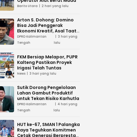
Operator Alat Berat Muda
Barito Utara
2 hari yang lalu
Arton S. Dohong: Domino
Bisa Jadi Penggerak
Ekonomi Kreatif, Asal Taat
Aturan
DPRD Kalimantan
3 hari yang
Tengah
lalu
FKM Bersiap Melapor, PUPR
Kalteng Pastikan Proyek
Irigasi Telah Tuntas
News
3 hari yang lalu
Sutik Dorong Pengelolaan
Lahan Gambut Produktif
untuk Tekan Risiko Karhutla
DPRD Kalimantan
4 hari yang
Tengah
lalu
HUT ke-67, SMAN 1 Palangka
Raya Teguhkan Komitmen
Cetak Generasi Berprestasi