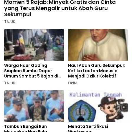
Momen 5 Rajab: Minyak Gratis dan Cinta
yang Terus Mengalir untuk Abah Guru
Sekumpul
TAJUK
Warga Haur Gading
Haul Abah Guru Sekumpul:
Siapkan Bumbu Dapur
Ketika Lautan Manusia
Umum Sambut 5 Rajab di
Menjadi Dzikir Kolektif
Sekumpul
TAJUK
OPINI
Tambun Bungai Run
Menata Sertifikasi
Meriahkan Hari Bela
Wartawan: