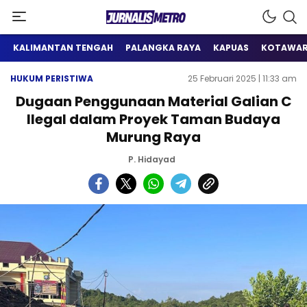
Satu Wadah Informasi
Jurnalis Metro
KALIMANTAN TENGAH
PALANGKA RAYA
KAPUAS
KOTAWAR
HUKUM PERISTIWA
25 Februari 2025 | 11:33 am
Dugaan Penggunaan Material Galian C
Ilegal dalam Proyek Taman Budaya
Murung Raya
P. Hidayad