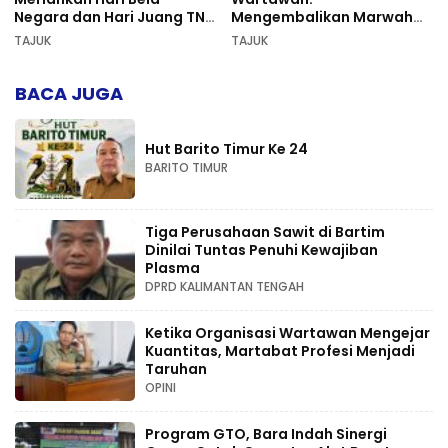
Negara dan Hari Juang TNI
Mengembalikan Marwah
AD di Palangka Raya
Pers dan Keadilan
TAJUK
TAJUK
Kompetensi
BACA JUGA
Hut Barito Timur Ke 24
BARITO TIMUR
Tiga Perusahaan Sawit di Bartim
Dinilai Tuntas Penuhi Kewajiban
Plasma
DPRD KALIMANTAN TENGAH
Ketika Organisasi Wartawan Mengejar
Kuantitas, Martabat Profesi Menjadi
Taruhan
OPINI
Program GTO, Bara Indah Sinergi