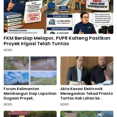
FKM Bersiap Melapor, PUPR Kalteng Pastikan
Proyek Irigasi Telah Tuntas
NEWS
Forum Kalimantan
Akta Kasasi Elektronik
Membangun Siap Laporkan
Menegaskan Tekad Prianto
Dugaan Proyek
Tuntas Hak Lahan ke
Bermasalah PUPR Kalteng
Mahkamah Agung
NEWS
NEWS