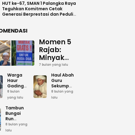
HUT ke-67, SMAN 1 Palangka Raya
Teguhkan Komitmen Cetak
Generasi Berprestasi dan Peduli
Lingkunga
OMENDASI
Momen 5
Rajab:
Minyak
Gratis
7 bulan yang lalu
dan Cinta
Warga
Haul Abah
yang
Haur
Guru
Gading
Sekumpul:
Terus
Siapkan
Ketika
8 bulan
8 bulan yang
Mengalir
Bumbu
Lautan
yang lalu
lalu
Dapur
Manusia
untuk
Umum
Menjadi
Tambun
Abah
Sambut 5
Dzikir
Bungai
Rajab di
Kolektif
Run
Guru
Sekumpul
Meriahkan
8 bulan yang
Sekumpul
Hari Bela
lalu