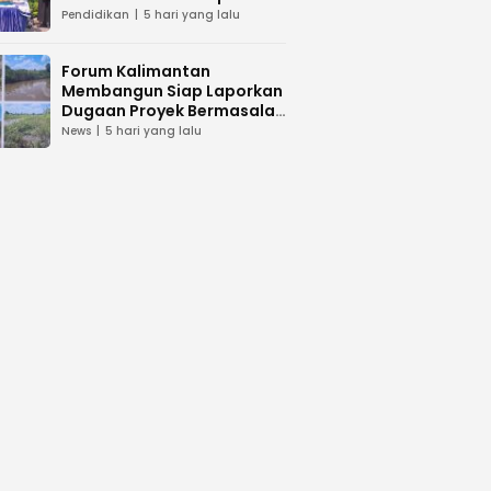
dan Peduli Lingkunga
Pendidikan
5 hari yang lalu
Forum Kalimantan
Membangun Siap Laporkan
Dugaan Proyek Bermasalah
PUPR Kalteng
News
5 hari yang lalu