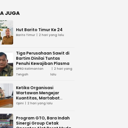
Negara
dan Hari
Juang TNI
A JUGA
AD di
Palangka
Raya
Hut Barito Timur Ke 24
Barito Timur
2 hari yang lalu
Tiga Perusahaan Sawit di
Bartim Dinilai Tuntas
Penuhi Kewajiban Plasma
DPRD Kalimantan
2 hari yang
Tengah
lalu
Ketika Organisasi
Wartawan Mengejar
Kuantitas, Martabat
Profesi Menjadi Taruhan
Opini
2 hari yang lalu
Program GTO, Bara Indah
Sinergi Group Cetak