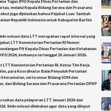
sana Tugas (Plt) Kepala Dinas Pertanian dan
rtau, melalui Kepala Bidang Sarana dan Prasarana
ersebut juga dijelaskan bahwa Pejabat Luas Tambah
anian Republik Indonesia untuk Kabupaten Bartim
sinkronisasi data LTT merupakan rapat internal yang
ejabat LTT Kementerian Pertanian RI Nomor
 undangan Plt Kepala Dinas Pertanian dan Ketahanan
/I/2026, keduanya tertanggal 26 Januari 2026.
at LTT Kementerian Pertanian RI, Ketua Tim Kerja
im, para Koordinator Balai Penyuluh Pertanian
 10 kecamatan, serta unsur Bidang SDM dan
n, dan Bidang Sarana dan Prasarana Pertanian DPKP
kronkan data pelaporan LTT Januari 2026 dan
6. Sinkronisasi dilakukan agar data yang diinput