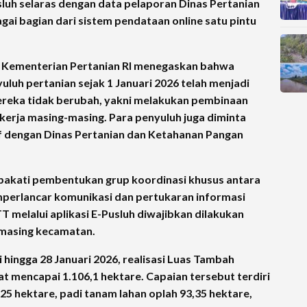
usluh selaras dengan data pelaporan Dinas Pertanian
ai bagian dari sistem pendataan online satu pintu
T Kementerian Pertanian RI menegaskan bahwa
luh pertanian sejak 1 Januari 2026 telah menjadi
ereka tidak berubah, yakni melakukan pembinaan
kerja masing-masing. Para penyuluh juga diminta
if dengan Dinas Pertanian dan Ketahanan Pangan
epakati pembentukan grup koordinasi khusus antara
mperlancar komunikasi dan pertukaran informasi
LTT melalui aplikasi E-Pusluh diwajibkan dilakukan
g-masing kecamatan.
 hingga 28 Januari 2026, realisasi Luas Tambah
t mencapai 1.106,1 hektare. Capaian tersebut terdiri
,25 hektare, padi tanam lahan oplah 93,35 hektare,