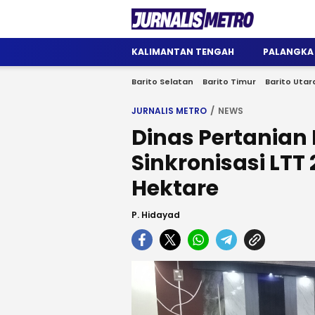
Jurnalis Metro
Satu Wadah Informasi
KALIMANTAN TENGAH
PALANGKA
Barito Selatan
Barito Timur
Barito Utar
JURNALIS METRO
NEWS
Dinas Pertanian 
Sinkronisasi LTT 
Hektare
P. Hidayad