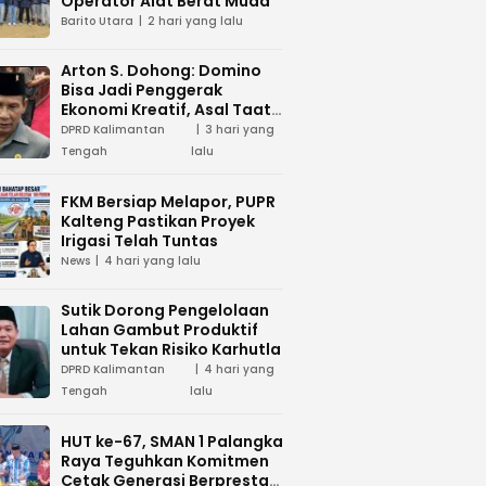
Operator Alat Berat Muda
Barito Utara
2 hari yang lalu
Arton S. Dohong: Domino
Bisa Jadi Penggerak
Ekonomi Kreatif, Asal Taat
Aturan
DPRD Kalimantan
3 hari yang
Tengah
lalu
FKM Bersiap Melapor, PUPR
Kalteng Pastikan Proyek
Irigasi Telah Tuntas
News
4 hari yang lalu
Sutik Dorong Pengelolaan
Lahan Gambut Produktif
untuk Tekan Risiko Karhutla
DPRD Kalimantan
4 hari yang
Tengah
lalu
HUT ke-67, SMAN 1 Palangka
Raya Teguhkan Komitmen
Cetak Generasi Berprestasi