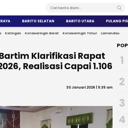
 RAYA
BARITO SELATAN
BARITO UTARA
PULANG PI
a
Katingan
Kotawaringin Barat
Kotawaringin Timur
Lamandau
POP
Bartim Klarifikasi Rapat
1
2026, Realisasi Capai 1.106
2
30 Januari 2026 | 5:35 am
3
4