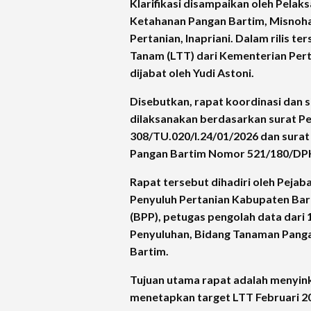
Klarifikasi disampaikan oleh Pelak
Ketahanan Pangan Bartim, Misnoha
Pertanian, Inapriani. Dalam rilis t
Tanam (LTT) dari Kementerian Pert
dijabat oleh Yudi Astoni.
Disebutkan, rapat koordinasi dan 
dilaksanakan berdasarkan surat P
308/TU.020/I.24/01/2026 dan surat
Pangan Bartim Nomor 521/180/DPKP
Rapat tersebut dihadiri oleh Pejab
Penyuluh Pertanian Kabupaten Bart
(BPP), petugas pengolah data dari
Penyuluhan, Bidang Tanaman Panga
Bartim.
Tujuan utama rapat adalah menyin
menetapkan target LTT Februari 202