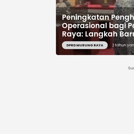
Peningkatan Pengh
Operasional bagi 
Raya: Langkah Bar
Masyarakat Adat
2 tahun yan
DPRD MURUNG RAYA
Su