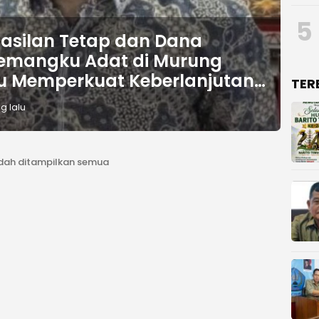
5
asilan Tetap dan Dana
Pemangku Adat di Murung
u Memperkuat Keberlanjutan
TER
g lalu
dah ditampilkan semua