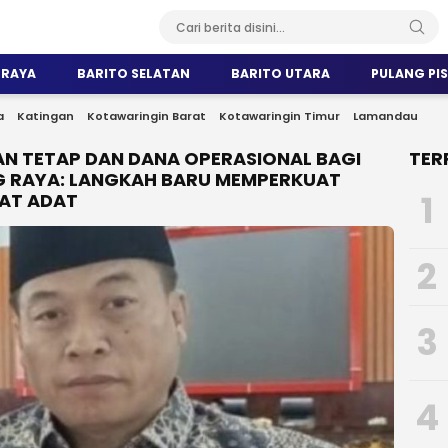
 RAYA
BARITO SELATAN
BARITO UTARA
PULANG PI
a
Katingan
Kotawaringin Barat
Kotawaringin Timur
Lamandau
N TETAP DAN DANA OPERASIONAL BAGI
TER
G RAYA: LANGKAH BARU MEMPERKUAT
1
AT ADAT
2
3
4