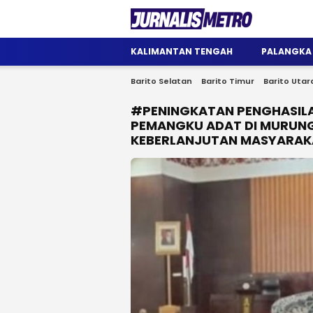
Jurnalis Metro
Satu Wadah Informasi
KALIMANTAN TENGAH
PALANGKA
Barito Selatan
Barito Timur
Barito Utar
#PENINGKATAN PENGHASILA
PEMANGKU ADAT DI MURUN
KEBERLANJUTAN MASYARAK