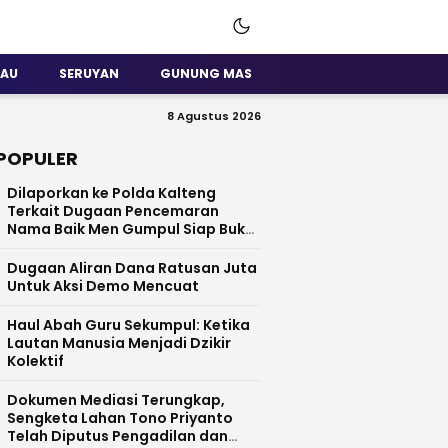
SAU
SERUYAN
GUNUNG MAS
8 Agustus 2026
POPULER
Dilaporkan ke Polda Kalteng
Terkait Dugaan Pencemaran
Nama Baik Men Gumpul Siap Buka
Data
Dugaan Aliran Dana Ratusan Juta
Untuk Aksi Demo Mencuat
Haul Abah Guru Sekumpul: Ketika
Lautan Manusia Menjadi Dzikir
Kolektif
​Dokumen Mediasi Terungkap,
Sengketa Lahan Tono Priyanto
Telah Diputus Pengadilan dan