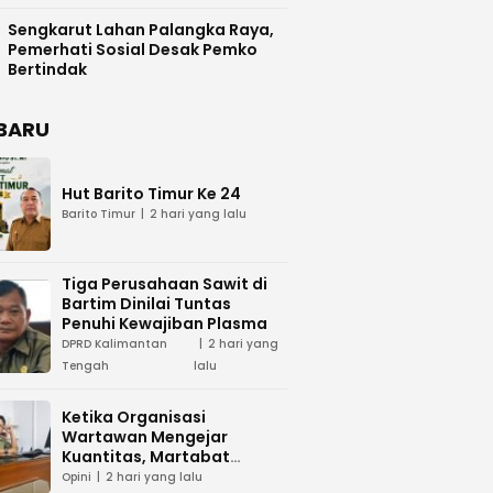
Difasilitasi Pemkab Kapuas
Sengkarut Lahan Palangka Raya,
Pemerhati Sosial Desak Pemko
Bertindak
BARU
Hut Barito Timur Ke 24
Barito Timur
2 hari yang lalu
Tiga Perusahaan Sawit di
Bartim Dinilai Tuntas
Penuhi Kewajiban Plasma
DPRD Kalimantan
2 hari yang
Tengah
lalu
Ketika Organisasi
Wartawan Mengejar
Kuantitas, Martabat
Profesi Menjadi Taruhan
Opini
2 hari yang lalu