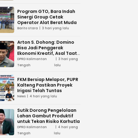
Program GTO, Bara Indah
Sinergi Group Cetak
Operator Alat Berat Muda
Barito Utara
3 hari yang lalu
Arton S. Dohong: Domino
Bisa Jadi Penggerak
Ekonomi Kreatif, Asal Taat
Aturan
DPRD Kalimantan
3 hari yang
Tengah
lalu
FKM Bersiap Melapor, PUPR
Kalteng Pastikan Proyek
Irigasi Telah Tuntas
News
4 hari yang lalu
Sutik Dorong Pengelolaan
Lahan Gambut Produktif
untuk Tekan Risiko Karhutla
DPRD Kalimantan
4 hari yang
Tengah
lalu