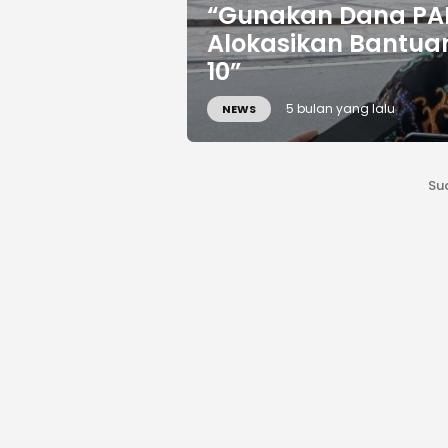
“Gunakan Dana PAD
Alokasikan Bantuan
10”
5 bulan yang lalu
NEWS
Su