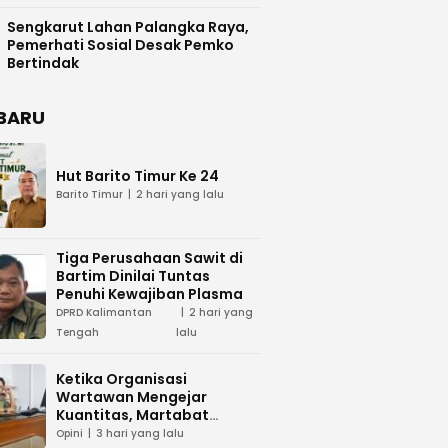
Difasilitasi Pemkab Kapuas
Sengkarut Lahan Palangka Raya,
Pemerhati Sosial Desak Pemko
Bertindak
BARU
Hut Barito Timur Ke 24
Barito Timur
2 hari yang lalu
Tiga Perusahaan Sawit di
Bartim Dinilai Tuntas
Penuhi Kewajiban Plasma
DPRD Kalimantan
2 hari yang
Tengah
lalu
Ketika Organisasi
Wartawan Mengejar
Kuantitas, Martabat
Profesi Menjadi Taruhan
Opini
3 hari yang lalu