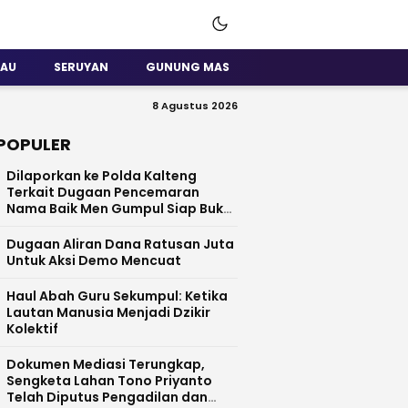
SAU
SERUYAN
GUNUNG MAS
8 Agustus 2026
POPULER
Dilaporkan ke Polda Kalteng
Terkait Dugaan Pencemaran
Nama Baik Men Gumpul Siap Buka
Data
Dugaan Aliran Dana Ratusan Juta
Untuk Aksi Demo Mencuat
Haul Abah Guru Sekumpul: Ketika
Lautan Manusia Menjadi Dzikir
Kolektif
​Dokumen Mediasi Terungkap,
Sengketa Lahan Tono Priyanto
Telah Diputus Pengadilan dan