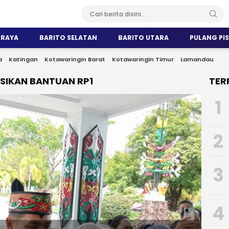
 RAYA
BARITO SELATAN
BARITO UTARA
PULANG PI
a
Katingan
Kotawaringin Barat
Kotawaringin Timur
Lamandau
SIKAN BANTUAN RP1
TER
1
2
3
4