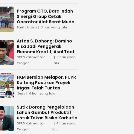
Program GTO, Bara Indah
Sinergi Group Cetak
Operator Alat Berat Muda
Barito Utara
3 hari yang lalu
Arton S. Dohong: Domino
Bisa Jadi Penggerak
Ekonomi Kreatif, Asal Taat
Aturan
DPRD Kalimantan
3 hari yang
Tengah
lalu
FKM Bersiap Melapor, PUPR
Kalteng Pastikan Proyek
Irigasi Telah Tuntas
News
4 hari yang lalu
Sutik Dorong Pengelolaan
Lahan Gambut Produktif
untuk Tekan Risiko Karhutla
DPRD Kalimantan
4 hari yang
Tengah
lalu