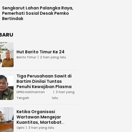
Difasilitasi Pemkab Kapuas
Sengkarut Lahan Palangka Raya,
Pemerhati Sosial Desak Pemko
Bertindak
BARU
Hut Barito Timur Ke 24
Barito Timur
2 hari yang lalu
Tiga Perusahaan Sawit di
Bartim Dinilai Tuntas
Penuhi Kewajiban Plasma
DPRD Kalimantan
3 hari yang
Tengah
lalu
Ketika Organisasi
Wartawan Mengejar
Kuantitas, Martabat
Profesi Menjadi Taruhan
Opini
3 hari yang lalu