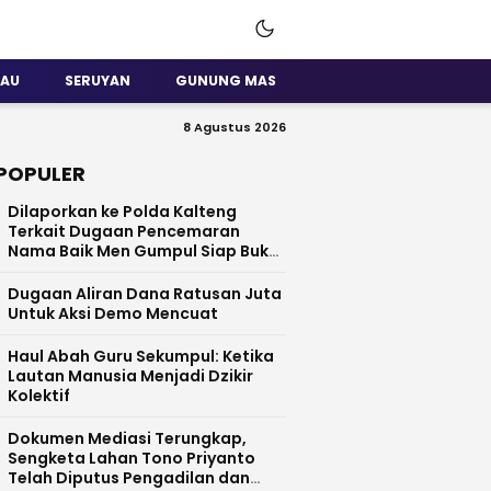
SAU
SERUYAN
GUNUNG MAS
8 Agustus 2026
POPULER
Dilaporkan ke Polda Kalteng
Terkait Dugaan Pencemaran
Nama Baik Men Gumpul Siap Buka
Data
Dugaan Aliran Dana Ratusan Juta
Untuk Aksi Demo Mencuat
Haul Abah Guru Sekumpul: Ketika
Lautan Manusia Menjadi Dzikir
Kolektif
​Dokumen Mediasi Terungkap,
Sengketa Lahan Tono Priyanto
Telah Diputus Pengadilan dan