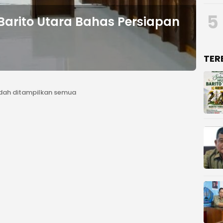
5
arito Utara Bahas Persiapan
u
TER
dah ditampilkan semua