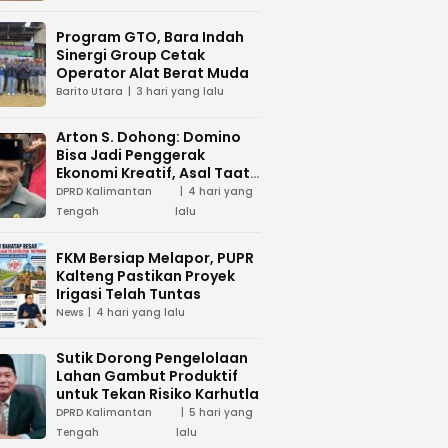
Program GTO, Bara Indah
Sinergi Group Cetak
Operator Alat Berat Muda
Barito Utara
3 hari yang lalu
Arton S. Dohong: Domino
Bisa Jadi Penggerak
Ekonomi Kreatif, Asal Taat
Aturan
DPRD Kalimantan
4 hari yang
Tengah
lalu
FKM Bersiap Melapor, PUPR
Kalteng Pastikan Proyek
Irigasi Telah Tuntas
News
4 hari yang lalu
Sutik Dorong Pengelolaan
Lahan Gambut Produktif
untuk Tekan Risiko Karhutla
DPRD Kalimantan
5 hari yang
Tengah
lalu