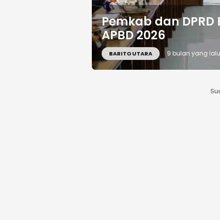
Pemkab dan DPRD B
APBD 2026
9 bulan yang lal
BARITO UTARA
Su