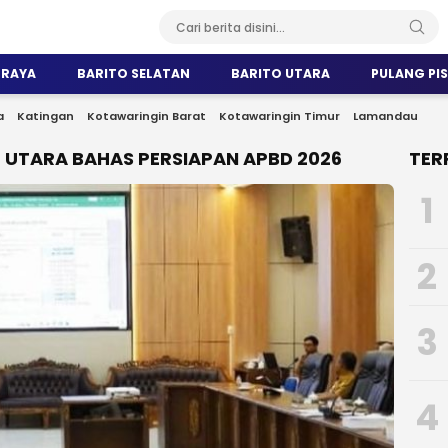
 RAYA
BARITO SELATAN
BARITO UTARA
PULANG PI
a
Katingan
Kotawaringin Barat
Kotawaringin Timur
Lamandau
 UTARA BAHAS PERSIAPAN APBD 2026
TER
1
2
3
4