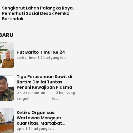
Difasilitasi Pemkab Kapuas
Sengkarut Lahan Palangka Raya,
Pemerhati Sosial Desak Pemko
Bertindak
BARU
Hut Barito Timur Ke 24
Barito Timur
2 hari yang lalu
Tiga Perusahaan Sawit di
Bartim Dinilai Tuntas
Penuhi Kewajiban Plasma
DPRD Kalimantan
3 hari yang
Tengah
lalu
Ketika Organisasi
Wartawan Mengejar
Kuantitas, Martabat
Profesi Menjadi Taruhan
Opini
3 hari yang lalu