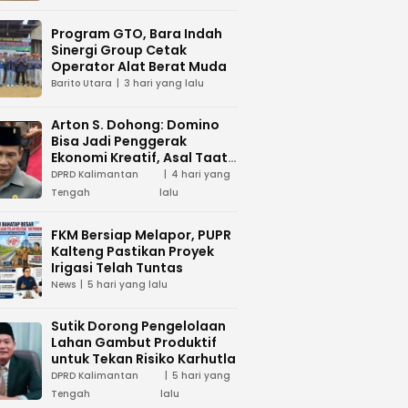
Program GTO, Bara Indah
Sinergi Group Cetak
Operator Alat Berat Muda
Barito Utara
3 hari yang lalu
Arton S. Dohong: Domino
Bisa Jadi Penggerak
Ekonomi Kreatif, Asal Taat
Aturan
DPRD Kalimantan
4 hari yang
Tengah
lalu
FKM Bersiap Melapor, PUPR
Kalteng Pastikan Proyek
Irigasi Telah Tuntas
News
5 hari yang lalu
Sutik Dorong Pengelolaan
Lahan Gambut Produktif
untuk Tekan Risiko Karhutla
DPRD Kalimantan
5 hari yang
Tengah
lalu