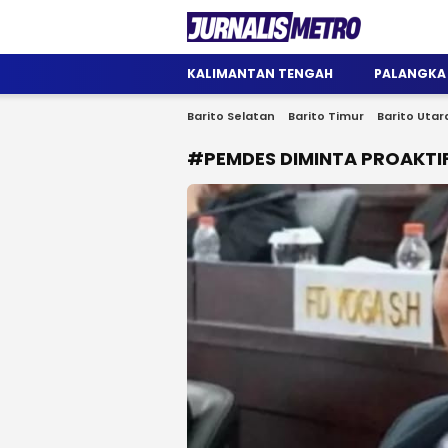
Jurnalis Metro
Satu Wadah Informasi
KALIMANTAN TENGAH
PALANGKA
Barito Selatan
Barito Timur
Barito Utar
#PEMDES DIMINTA PROAKTI