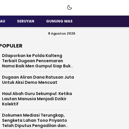
SAU
SERUYAN
GUNUNG MAS
8 Agustus 2026
POPULER
Dilaporkan ke Polda Kalteng
Terkait Dugaan Pencemaran
Nama Baik Men Gumpul Siap Buka
Data
Dugaan Aliran Dana Ratusan Juta
Untuk Aksi Demo Mencuat
Haul Abah Guru Sekumpul: Ketika
Lautan Manusia Menjadi Dzikir
Kolektif
​Dokumen Mediasi Terungkap,
Sengketa Lahan Tono Priyanto
Telah Diputus Pengadilan dan