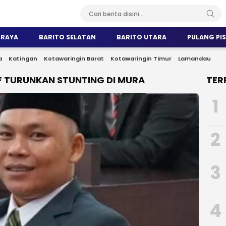
 RAYA
BARITO SELATAN
BARITO UTARA
PULANG PI
a
Katingan
Kotawaringin Barat
Kotawaringin Timur
Lamandau
F TURUNKAN STUNTING DI MURA
TER
1
2
3
4