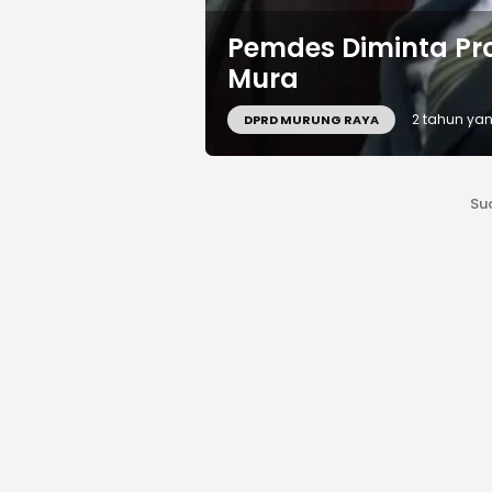
Pemdes Diminta Pro
Mura
2 tahun yan
DPRD MURUNG RAYA
Su