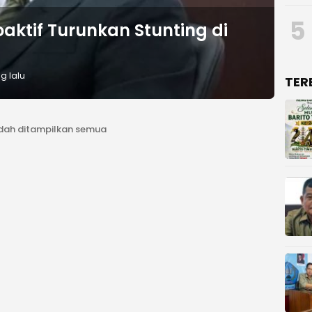
5
aktif Turunkan Stunting di
g lalu
TER
dah ditampilkan semua