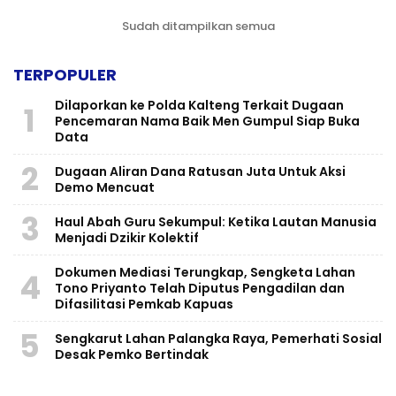
Sudah ditampilkan semua
TERPOPULER
Dilaporkan ke Polda Kalteng Terkait Dugaan
1
Pencemaran Nama Baik Men Gumpul Siap Buka
Data
2
Dugaan Aliran Dana Ratusan Juta Untuk Aksi
Demo Mencuat
3
Haul Abah Guru Sekumpul: Ketika Lautan Manusia
Menjadi Dzikir Kolektif
​Dokumen Mediasi Terungkap, Sengketa Lahan
4
Tono Priyanto Telah Diputus Pengadilan dan
Difasilitasi Pemkab Kapuas
5
Sengkarut Lahan Palangka Raya, Pemerhati Sosial
Desak Pemko Bertindak