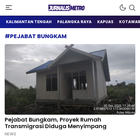
Satu Wadah Informasi
Jurnalis Metro
KALIMANTAN TENGAH
PALANGKA RAYA
KAPUAS
KOTAWAR
#PEJABAT BUNGKAM
Pejabat Bungkam, Proyek Rumah
Transmigrasi Diduga Menyimpang
NEWS