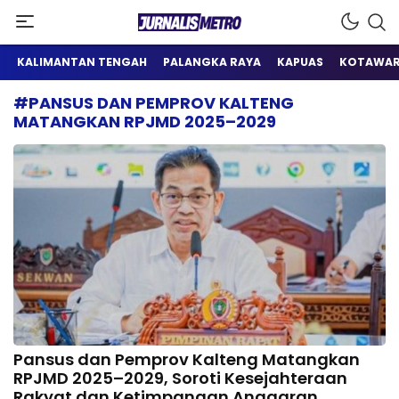
Satu Wadah Informasi
Jurnalis Metro
KALIMANTAN TENGAH
PALANGKA RAYA
KAPUAS
KOTAWAR
#PANSUS DAN PEMPROV KALTENG
MATANGKAN RPJMD 2025–2029
Pansus dan Pemprov Kalteng Matangkan
RPJMD 2025–2029, Soroti Kesejahteraan
Rakyat dan Ketimpangan Anggaran