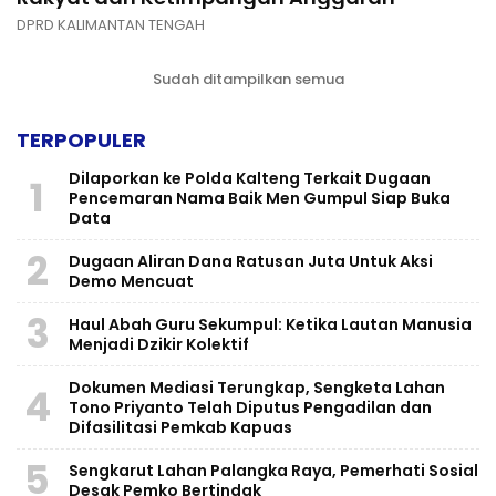
DPRD KALIMANTAN TENGAH
Sudah ditampilkan semua
TERPOPULER
Dilaporkan ke Polda Kalteng Terkait Dugaan
1
Pencemaran Nama Baik Men Gumpul Siap Buka
Data
2
Dugaan Aliran Dana Ratusan Juta Untuk Aksi
Demo Mencuat
3
Haul Abah Guru Sekumpul: Ketika Lautan Manusia
Menjadi Dzikir Kolektif
​Dokumen Mediasi Terungkap, Sengketa Lahan
4
Tono Priyanto Telah Diputus Pengadilan dan
Difasilitasi Pemkab Kapuas
5
Sengkarut Lahan Palangka Raya, Pemerhati Sosial
Desak Pemko Bertindak