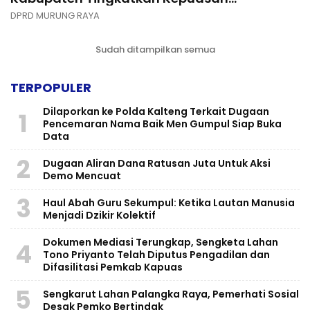
Masyarakat
DPRD MURUNG RAYA
Sudah ditampilkan semua
TERPOPULER
Dilaporkan ke Polda Kalteng Terkait Dugaan
1
Pencemaran Nama Baik Men Gumpul Siap Buka
Data
2
Dugaan Aliran Dana Ratusan Juta Untuk Aksi
Demo Mencuat
3
Haul Abah Guru Sekumpul: Ketika Lautan Manusia
Menjadi Dzikir Kolektif
​Dokumen Mediasi Terungkap, Sengketa Lahan
4
Tono Priyanto Telah Diputus Pengadilan dan
Difasilitasi Pemkab Kapuas
5
Sengkarut Lahan Palangka Raya, Pemerhati Sosial
Desak Pemko Bertindak