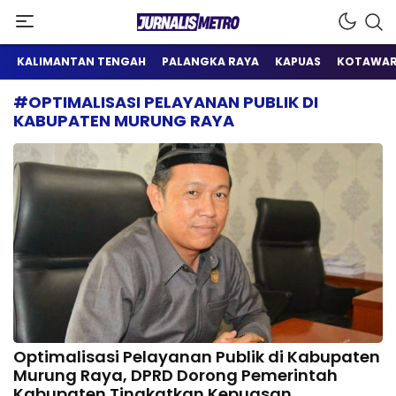
Satu Wadah Informasi
Jurnalis Metro
KALIMANTAN TENGAH
PALANGKA RAYA
KAPUAS
KOTAWAR
#OPTIMALISASI PELAYANAN PUBLIK DI
KABUPATEN MURUNG RAYA
Optimalisasi Pelayanan Publik di Kabupaten
Murung Raya, DPRD Dorong Pemerintah
Kabupaten Tingkatkan Kepuasan