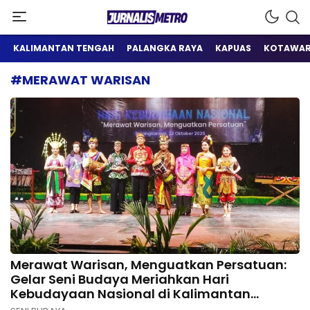
Satu Wadah Informasi
Jurnalis Metro
KALIMANTAN TENGAH
PALANGKA RAYA
KAPUAS
KOTAWAR
#MERAWAT WARISAN
Merawat Warisan, Menguatkan Persatuan:
Gelar Seni Budaya Meriahkan Hari
Kebudayaan Nasional di Kalimantan
Tengah