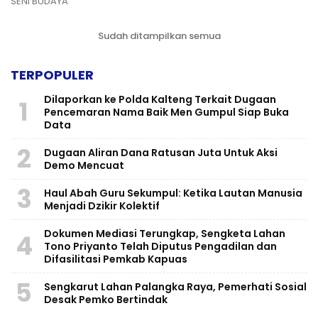
SENI BUDAYA
Sudah ditampilkan semua
TERPOPULER
Dilaporkan ke Polda Kalteng Terkait Dugaan
1
Pencemaran Nama Baik Men Gumpul Siap Buka
Data
2
Dugaan Aliran Dana Ratusan Juta Untuk Aksi
Demo Mencuat
3
Haul Abah Guru Sekumpul: Ketika Lautan Manusia
Menjadi Dzikir Kolektif
​Dokumen Mediasi Terungkap, Sengketa Lahan
4
Tono Priyanto Telah Diputus Pengadilan dan
Difasilitasi Pemkab Kapuas
5
Sengkarut Lahan Palangka Raya, Pemerhati Sosial
Desak Pemko Bertindak