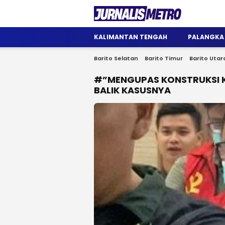
Jurnalis Metro
Satu Wadah Informasi
KALIMANTAN TENGAH
PALANGKA
Barito Selatan
Barito Timur
Barito Utar
#”MENGUPAS KONSTRUKSI KO
BALIK KASUSNYA