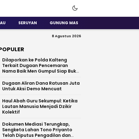
SAU
SERUYAN
GUNUNG MAS
8 Agustus 2026
POPULER
Dilaporkan ke Polda Kalteng
Terkait Dugaan Pencemaran
Nama Baik Men Gumpul Siap Buka
Data
Dugaan Aliran Dana Ratusan Juta
Untuk Aksi Demo Mencuat
Haul Abah Guru Sekumpul: Ketika
Lautan Manusia Menjadi Dzikir
Kolektif
​Dokumen Mediasi Terungkap,
Sengketa Lahan Tono Priyanto
Telah Diputus Pengadilan dan