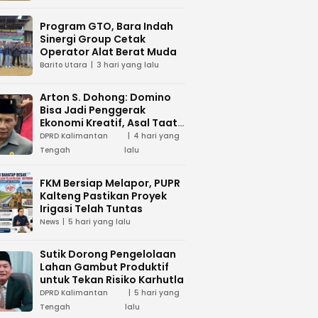
Program GTO, Bara Indah
Sinergi Group Cetak
Operator Alat Berat Muda
Barito Utara
3 hari yang lalu
Arton S. Dohong: Domino
Bisa Jadi Penggerak
Ekonomi Kreatif, Asal Taat
Aturan
DPRD Kalimantan
4 hari yang
Tengah
lalu
FKM Bersiap Melapor, PUPR
Kalteng Pastikan Proyek
Irigasi Telah Tuntas
News
5 hari yang lalu
Sutik Dorong Pengelolaan
Lahan Gambut Produktif
untuk Tekan Risiko Karhutla
DPRD Kalimantan
5 hari yang
Tengah
lalu