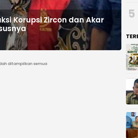
5
si Korupsi Zircon dan Akar
asusnya
TER
dah ditampilkan semua