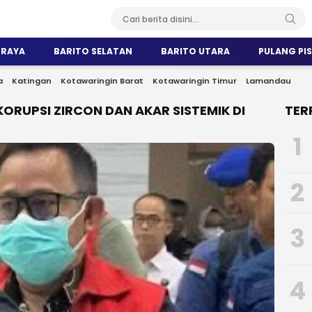
 RAYA
BARITO SELATAN
BARITO UTARA
PULANG PI
a
Katingan
Kotawaringin Barat
Kotawaringin Timur
Lamandau
RUPSI ZIRCON DAN AKAR SISTEMIK DI
TER
1
2
3
4