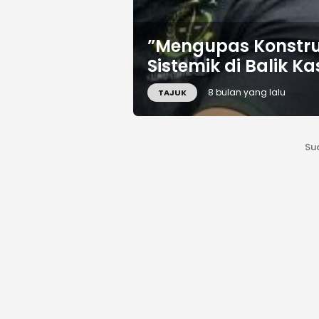
”Mengupas Konstruk
Sistemik di Balik K
8 bulan yang lalu
TAJUK
Su