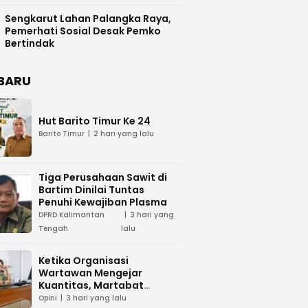
Difasilitasi Pemkab Kapuas
Sengkarut Lahan Palangka Raya,
Pemerhati Sosial Desak Pemko
Bertindak
BARU
Hut Barito Timur Ke 24
Barito Timur
2 hari yang lalu
Tiga Perusahaan Sawit di
Bartim Dinilai Tuntas
Penuhi Kewajiban Plasma
DPRD Kalimantan
3 hari yang
Tengah
lalu
Ketika Organisasi
Wartawan Mengejar
Kuantitas, Martabat
Profesi Menjadi Taruhan
Opini
3 hari yang lalu