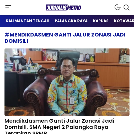
Satu Wadah Informasi
Jurnalis Metro
KALIMANTAN TENGAH
PALANGKA RAYA
KAPUAS
KOTAWAR
#MENDIKDASMEN GANTI JALUR ZONASI JADI
DOMISILI
Mendikdasmen Ganti Jalur Zonasi Jadi
Domisili, SMA Negeri 2 Palangka Raya
Terapkan SPMB