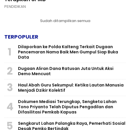
PENDIDIKAN
Sudah ditampilkan semua
TERPOPULER
Dilaporkan ke Polda Kalteng Terkait Dugaan
1
Pencemaran Nama Baik Men Gumpul Siap Buka
Data
2
Dugaan Aliran Dana Ratusan Juta Untuk Aksi
Demo Mencuat
3
Haul Abah Guru Sekumpul: Ketika Lautan Manusia
Menjadi Dzikir Kolektif
​Dokumen Mediasi Terungkap, Sengketa Lahan
4
Tono Priyanto Telah Diputus Pengadilan dan
Difasilitasi Pemkab Kapuas
5
Sengkarut Lahan Palangka Raya, Pemerhati Sosial
Desak Pemko Bertindak