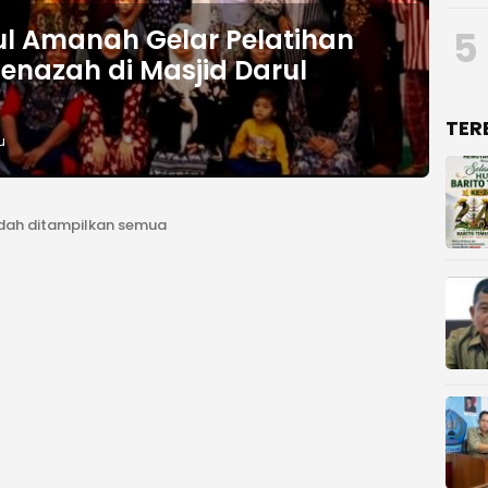
5
lul Amanah Gelar Pelatihan
enazah di Masjid Darul
TER
u
dah ditampilkan semua