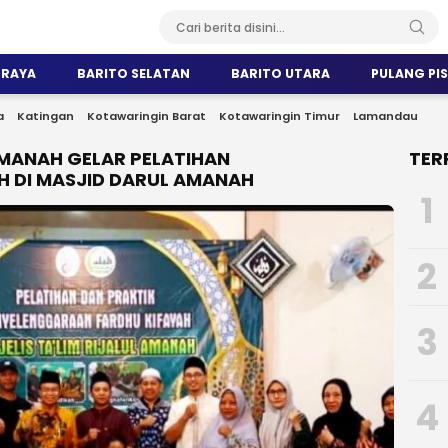
 RAYA
BARITO SELATAN
BARITO UTARA
PULANG PI
a
Katingan
Kotawaringin Barat
Kotawaringin Timur
Lamandau
AMANAH GELAR PELATIHAN
TER
 DI MASJID DARUL AMANAH
1
2
3
4