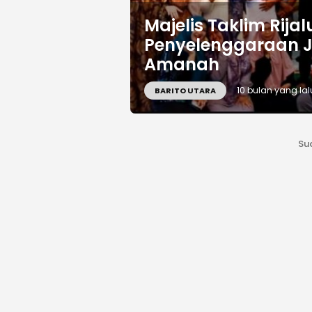
Majelis Taklim Rija
Penyelenggaraan J
Amanah
10 bulan yang lal
BARITO UTARA
Su