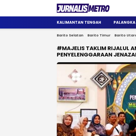
Jurnalis Metro
Satu Wadah Informasi
KALIMANTAN TENGAH
PALANGKA
Barito Selatan
Barito Timur
Barito Utar
#MAJELIS TAKLIM RIJALUL 
PENYELENGGARAAN JENAZAH