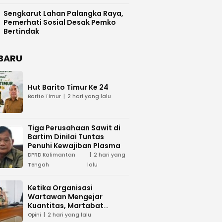
Difasilitasi Pemkab Kapuas
Sengkarut Lahan Palangka Raya,
Pemerhati Sosial Desak Pemko
Bertindak
BARU
Hut Barito Timur Ke 24
Barito Timur
2 hari yang lalu
Tiga Perusahaan Sawit di
Bartim Dinilai Tuntas
Penuhi Kewajiban Plasma
DPRD Kalimantan
2 hari yang
Tengah
lalu
Ketika Organisasi
Wartawan Mengejar
Kuantitas, Martabat
Profesi Menjadi Taruhan
Opini
2 hari yang lalu