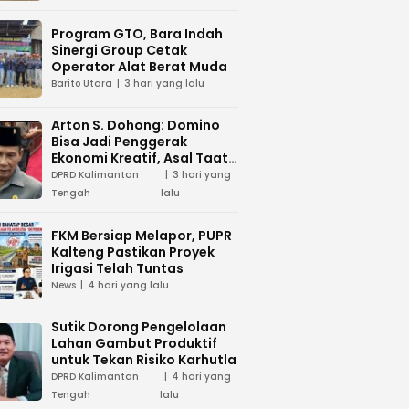
Program GTO, Bara Indah
Sinergi Group Cetak
Operator Alat Berat Muda
Barito Utara
3 hari yang lalu
Arton S. Dohong: Domino
Bisa Jadi Penggerak
Ekonomi Kreatif, Asal Taat
Aturan
DPRD Kalimantan
3 hari yang
Tengah
lalu
FKM Bersiap Melapor, PUPR
Kalteng Pastikan Proyek
Irigasi Telah Tuntas
News
4 hari yang lalu
Sutik Dorong Pengelolaan
Lahan Gambut Produktif
untuk Tekan Risiko Karhutla
DPRD Kalimantan
4 hari yang
Tengah
lalu