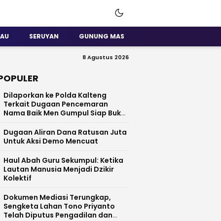
SAU
SERUYAN
GUNUNG MAS
8 Agustus 2026
POPULER
Dilaporkan ke Polda Kalteng
Terkait Dugaan Pencemaran
Nama Baik Men Gumpul Siap Buka
Data
Dugaan Aliran Dana Ratusan Juta
Untuk Aksi Demo Mencuat
Haul Abah Guru Sekumpul: Ketika
Lautan Manusia Menjadi Dzikir
Kolektif
​Dokumen Mediasi Terungkap,
Sengketa Lahan Tono Priyanto
Telah Diputus Pengadilan dan