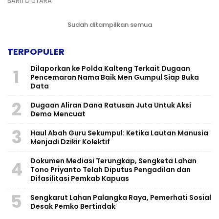
BARITO UTARA
Sudah ditampilkan semua
TERPOPULER
Dilaporkan ke Polda Kalteng Terkait Dugaan
1
Pencemaran Nama Baik Men Gumpul Siap Buka
Data
2
Dugaan Aliran Dana Ratusan Juta Untuk Aksi
Demo Mencuat
3
Haul Abah Guru Sekumpul: Ketika Lautan Manusia
Menjadi Dzikir Kolektif
​Dokumen Mediasi Terungkap, Sengketa Lahan
4
Tono Priyanto Telah Diputus Pengadilan dan
Difasilitasi Pemkab Kapuas
5
Sengkarut Lahan Palangka Raya, Pemerhati Sosial
Desak Pemko Bertindak