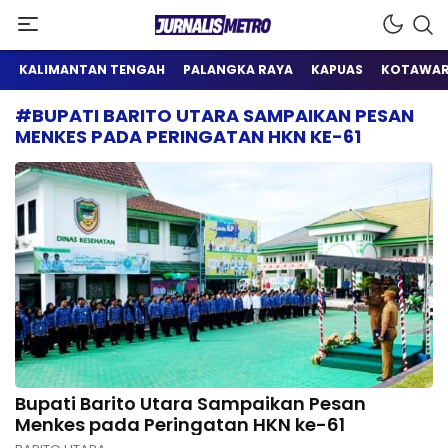
Satu Wadah Informasi
Jurnalis Metro
KALIMANTAN TENGAH
PALANGKA RAYA
KAPUAS
KOTAWAR
#BUPATI BARITO UTARA SAMPAIKAN PESAN
MENKES PADA PERINGATAN HKN KE-61
Bupati Barito Utara Sampaikan Pesan
Menkes pada Peringatan HKN ke-61