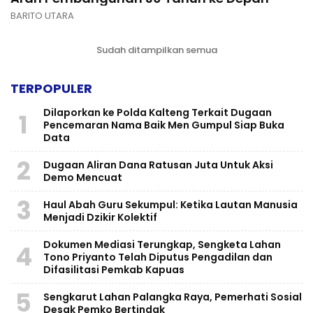
BARITO UTARA
Sudah ditampilkan semua
TERPOPULER
Dilaporkan ke Polda Kalteng Terkait Dugaan
1
Pencemaran Nama Baik Men Gumpul Siap Buka
Data
2
Dugaan Aliran Dana Ratusan Juta Untuk Aksi
Demo Mencuat
3
Haul Abah Guru Sekumpul: Ketika Lautan Manusia
Menjadi Dzikir Kolektif
​Dokumen Mediasi Terungkap, Sengketa Lahan
4
Tono Priyanto Telah Diputus Pengadilan dan
Difasilitasi Pemkab Kapuas
5
Sengkarut Lahan Palangka Raya, Pemerhati Sosial
Desak Pemko Bertindak