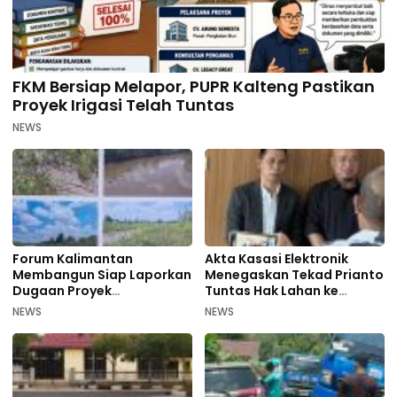
FKM Bersiap Melapor, PUPR Kalteng Pastikan
Proyek Irigasi Telah Tuntas
NEWS
Forum Kalimantan
Akta Kasasi Elektronik
Membangun Siap Laporkan
Menegaskan Tekad Prianto
Dugaan Proyek
Tuntas Hak Lahan ke
Bermasalah PUPR Kalteng
Mahkamah Agung
NEWS
NEWS