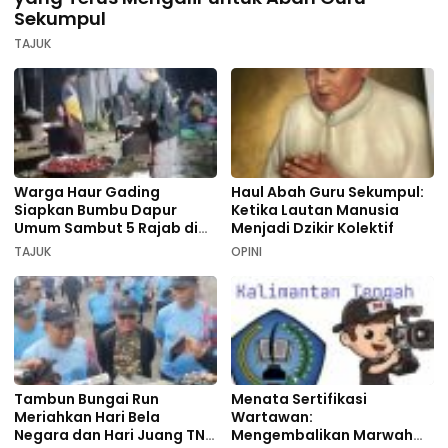
Sekumpul
TAJUK
Warga Haur Gading
Haul Abah Guru Sekumpul:
Siapkan Bumbu Dapur
Ketika Lautan Manusia
Umum Sambut 5 Rajab di
Menjadi Dzikir Kolektif
Sekumpul
TAJUK
OPINI
Tambun Bungai Run
Menata Sertifikasi
Meriahkan Hari Bela
Wartawan:
Negara dan Hari Juang TNI
Mengembalikan Marwah