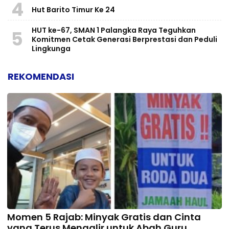
4
Hut Barito Timur Ke 24
HUT ke-67, SMAN 1 Palangka Raya Teguhkan
5
Komitmen Cetak Generasi Berprestasi dan Peduli
Lingkunga
REKOMENDASI
Momen 5 Rajab: Minyak Gratis dan Cinta
yang Terus Mengalir untuk Abah Guru