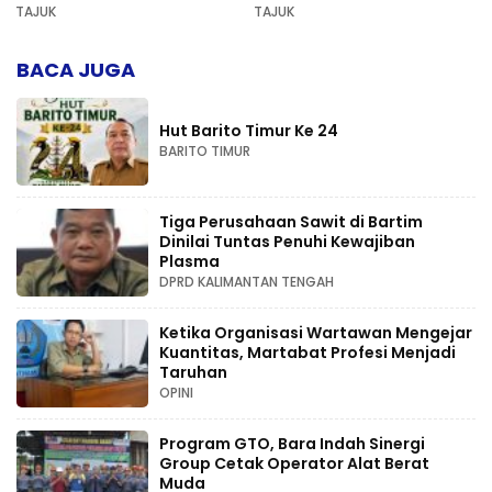
AD di Palangka Raya
Pers dan Keadilan
TAJUK
TAJUK
Kompetensi
BACA JUGA
Hut Barito Timur Ke 24
BARITO TIMUR
Tiga Perusahaan Sawit di Bartim
Dinilai Tuntas Penuhi Kewajiban
Plasma
DPRD KALIMANTAN TENGAH
Ketika Organisasi Wartawan Mengejar
Kuantitas, Martabat Profesi Menjadi
Taruhan
OPINI
Program GTO, Bara Indah Sinergi
Group Cetak Operator Alat Berat
Muda