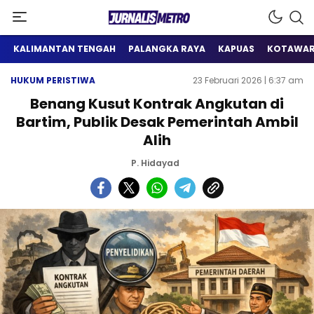
Satu Wadah Informasi
Jurnalis Metro
KALIMANTAN TENGAH
PALANGKA RAYA
KAPUAS
KOTAWAR
HUKUM PERISTIWA
23 Februari 2026 | 6:37 am
Benang Kusut Kontrak Angkutan di
Bartim, Publik Desak Pemerintah Ambil
Alih
P. Hidayad