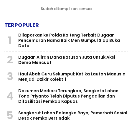
Sudah ditampilkan semua
TERPOPULER
Dilaporkan ke Polda Kalteng Terkait Dugaan
1
Pencemaran Nama Baik Men Gumpul Siap Buka
Data
2
Dugaan Aliran Dana Ratusan Juta Untuk Aksi
Demo Mencuat
3
Haul Abah Guru Sekumpul: Ketika Lautan Manusia
Menjadi Dzikir Kolektif
​Dokumen Mediasi Terungkap, Sengketa Lahan
4
Tono Priyanto Telah Diputus Pengadilan dan
Difasilitasi Pemkab Kapuas
5
Sengkarut Lahan Palangka Raya, Pemerhati Sosial
Desak Pemko Bertindak