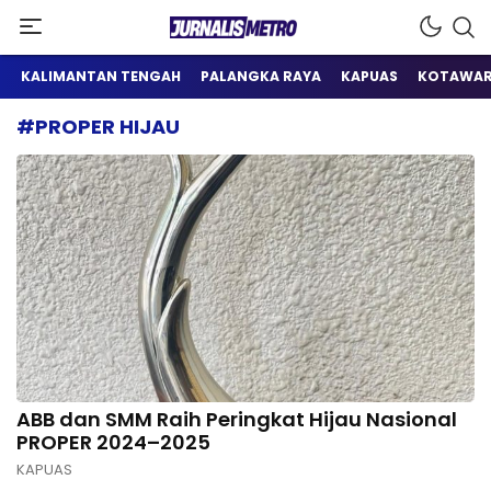
Satu Wadah Informasi
Jurnalis Metro
KALIMANTAN TENGAH
PALANGKA RAYA
KAPUAS
KOTAWAR
#PROPER HIJAU
ABB dan SMM Raih Peringkat Hijau Nasional
PROPER 2024–2025
KAPUAS