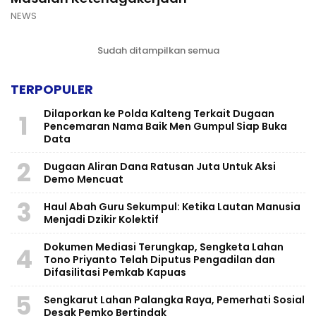
NEWS
Sudah ditampilkan semua
TERPOPULER
Dilaporkan ke Polda Kalteng Terkait Dugaan
1
Pencemaran Nama Baik Men Gumpul Siap Buka
Data
2
Dugaan Aliran Dana Ratusan Juta Untuk Aksi
Demo Mencuat
3
Haul Abah Guru Sekumpul: Ketika Lautan Manusia
Menjadi Dzikir Kolektif
​Dokumen Mediasi Terungkap, Sengketa Lahan
4
Tono Priyanto Telah Diputus Pengadilan dan
Difasilitasi Pemkab Kapuas
5
Sengkarut Lahan Palangka Raya, Pemerhati Sosial
Desak Pemko Bertindak