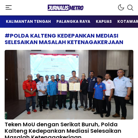
Satu Wadah Informasi
Jurnalis Metro
KALIMANTAN TENGAH
PALANGKA RAYA
KAPUAS
KOTAWAR
#POLDA KALTENG KEDEPANKAN MEDIASI
SELESAIKAN MASALAH KETENAGAKERJAAN
Teken MoU dengan Serikat Buruh, Polda
Kalteng Kedepankan Mediasi Selesaikan
Masalah Ketenagakerjaan