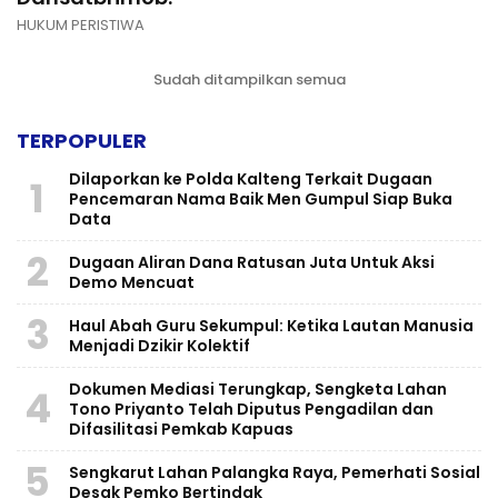
HUKUM PERISTIWA
Sudah ditampilkan semua
TERPOPULER
Dilaporkan ke Polda Kalteng Terkait Dugaan
1
Pencemaran Nama Baik Men Gumpul Siap Buka
Data
2
Dugaan Aliran Dana Ratusan Juta Untuk Aksi
Demo Mencuat
3
Haul Abah Guru Sekumpul: Ketika Lautan Manusia
Menjadi Dzikir Kolektif
​Dokumen Mediasi Terungkap, Sengketa Lahan
4
Tono Priyanto Telah Diputus Pengadilan dan
Difasilitasi Pemkab Kapuas
5
Sengkarut Lahan Palangka Raya, Pemerhati Sosial
Desak Pemko Bertindak