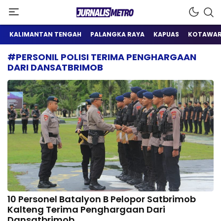
Satu Wadah Informasi
Jurnalis Metro
KALIMANTAN TENGAH
PALANGKA RAYA
KAPUAS
KOTAWAR
#PERSONIL POLISI TERIMA PENGHARGAAN
DARI DANSATBRIMOB
10 Personel Batalyon B Pelopor Satbrimob
Kalteng Terima Penghargaan Dari
Dansatbrimob.