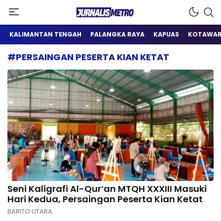
Satu Wadah Informasi
Jurnalis Metro
KALIMANTAN TENGAH
PALANGKA RAYA
KAPUAS
KOTAWAR
#PERSAINGAN PESERTA KIAN KETAT
Seni Kaligrafi Al-Qur’an MTQH XXXIII Masuki
Hari Kedua, Persaingan Peserta Kian Ketat
BARITO UTARA