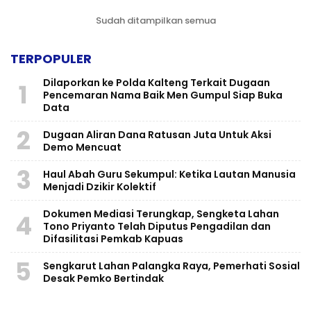
Sudah ditampilkan semua
TERPOPULER
Dilaporkan ke Polda Kalteng Terkait Dugaan
1
Pencemaran Nama Baik Men Gumpul Siap Buka
Data
2
Dugaan Aliran Dana Ratusan Juta Untuk Aksi
Demo Mencuat
3
Haul Abah Guru Sekumpul: Ketika Lautan Manusia
Menjadi Dzikir Kolektif
​Dokumen Mediasi Terungkap, Sengketa Lahan
4
Tono Priyanto Telah Diputus Pengadilan dan
Difasilitasi Pemkab Kapuas
5
Sengkarut Lahan Palangka Raya, Pemerhati Sosial
Desak Pemko Bertindak