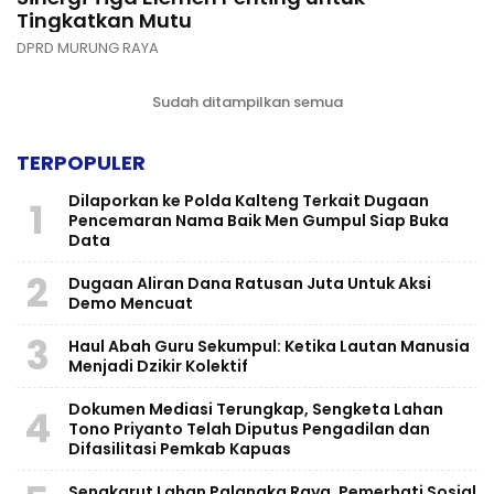
Tingkatkan Mutu
DPRD MURUNG RAYA
Sudah ditampilkan semua
TERPOPULER
Dilaporkan ke Polda Kalteng Terkait Dugaan
1
Pencemaran Nama Baik Men Gumpul Siap Buka
Data
2
Dugaan Aliran Dana Ratusan Juta Untuk Aksi
Demo Mencuat
3
Haul Abah Guru Sekumpul: Ketika Lautan Manusia
Menjadi Dzikir Kolektif
​Dokumen Mediasi Terungkap, Sengketa Lahan
4
Tono Priyanto Telah Diputus Pengadilan dan
Difasilitasi Pemkab Kapuas
Sengkarut Lahan Palangka Raya, Pemerhati Sosial