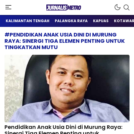
Satu Wadah Informasi
Jurnalis Metro
KALIMANTAN TENGAH
PALANGKA RAYA
KAPUAS
KOTAWAR
#PENDIDIKAN ANAK USIA DINI DI MURUNG
RAYA: SINERGI TIGA ELEMEN PENTING UNTUK
TINGKATKAN MUTU
Pendidikan Anak Usia Dini di Murung Raya:
Sinergi Tiga Elemen Penting untuk