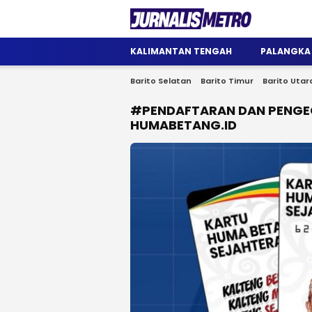
Jurnalis Metro
Satu Wadah Informasi
KALIMANTAN TENGAH
PALANGKA
Barito Selatan
Barito Timur
Barito Utar
#PENDAFTARAN DAN PENGECE
HUMABETANG.ID