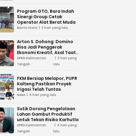
Program GTO, Bara Indah
Sinergi Group Cetak
Operator Alat Berat Muda
Barito Utara
3 hari yang lalu
Arton S. Dohong: Domino
Bisa Jadi Penggerak
Ekonomi Kreatif, Asal Taat
Aturan
DPRD Kalimantan
3 hari yang
Tengah
lalu
FKM Bersiap Melapor, PUPR
Kalteng Pastikan Proyek
Irigasi Telah Tuntas
News
4 hari yang lalu
Sutik Dorong Pengelolaan
Lahan Gambut Produktif
untuk Tekan Risiko Karhutla
DPRD Kalimantan
4 hari yang
Tengah
lalu