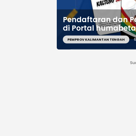
Pendaftaran dan P
di Portal humabeta
6
PEMPROV KALIMANTAN TENGAH
Su