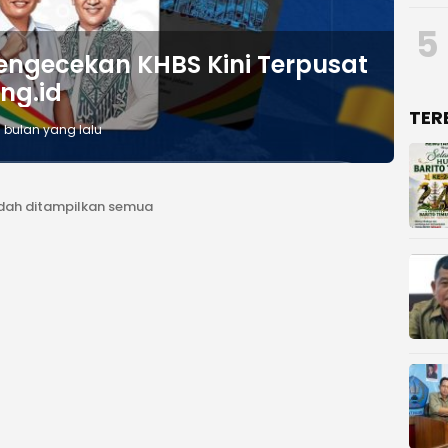
5
engecekan KHBS Kini Terpusat
ng.id
TER
 bulan yang lalu
dah ditampilkan semua