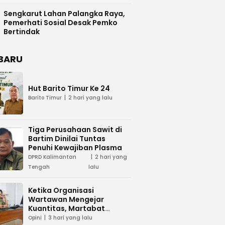
Difasilitasi Pemkab Kapuas
Sengkarut Lahan Palangka Raya,
Pemerhati Sosial Desak Pemko
Bertindak
BARU
Hut Barito Timur Ke 24
Barito Timur
2 hari yang lalu
Tiga Perusahaan Sawit di
Bartim Dinilai Tuntas
Penuhi Kewajiban Plasma
DPRD Kalimantan
2 hari yang
Tengah
lalu
Ketika Organisasi
Wartawan Mengejar
Kuantitas, Martabat
Profesi Menjadi Taruhan
Opini
3 hari yang lalu