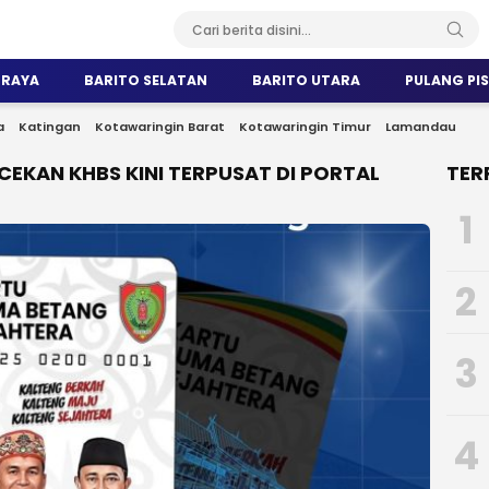
 RAYA
BARITO SELATAN
BARITO UTARA
PULANG PI
a
Katingan
Kotawaringin Barat
Kotawaringin Timur
Lamandau
KAN KHBS KINI TERPUSAT DI PORTAL
TER
1
2
3
4