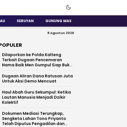
SAU
SERUYAN
GUNUNG MAS
8 Agustus 2026
POPULER
Dilaporkan ke Polda Kalteng
Terkait Dugaan Pencemaran
Nama Baik Men Gumpul Siap Buka
Data
Dugaan Aliran Dana Ratusan Juta
Untuk Aksi Demo Mencuat
Haul Abah Guru Sekumpul: Ketika
Lautan Manusia Menjadi Dzikir
Kolektif
​Dokumen Mediasi Terungkap,
Sengketa Lahan Tono Priyanto
Telah Diputus Pengadilan dan