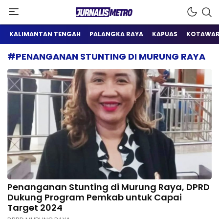
Satu Wadah Informasi
Jurnalis Metro
KALIMANTAN TENGAH
PALANGKA RAYA
KAPUAS
KOTAWAR
#PENANGANAN STUNTING DI MURUNG RAYA
Penanganan Stunting di Murung Raya, DPRD
Dukung Program Pemkab untuk Capai
Target 2024