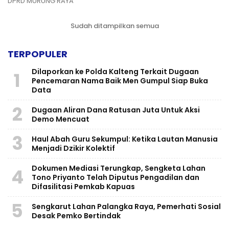
DPRD MURUNG RAYA
Sudah ditampilkan semua
TERPOPULER
Dilaporkan ke Polda Kalteng Terkait Dugaan
1
Pencemaran Nama Baik Men Gumpul Siap Buka
Data
2
Dugaan Aliran Dana Ratusan Juta Untuk Aksi
Demo Mencuat
3
Haul Abah Guru Sekumpul: Ketika Lautan Manusia
Menjadi Dzikir Kolektif
​Dokumen Mediasi Terungkap, Sengketa Lahan
4
Tono Priyanto Telah Diputus Pengadilan dan
Difasilitasi Pemkab Kapuas
5
Sengkarut Lahan Palangka Raya, Pemerhati Sosial
Desak Pemko Bertindak