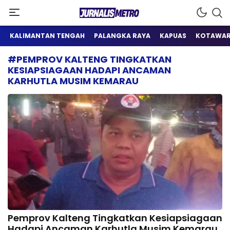
Satu Wadah Informasi
Jurnalis Metro
KALIMANTAN TENGAH
PALANGKA RAYA
KAPUAS
KOTAWAR
#PEMPROV KALTENG TINGKATKAN
KESIAPSIAGAAN HADAPI ANCAMAN
KARHUTLA MUSIM KEMARAU
Pemprov Kalteng Tingkatkan Kesiapsiagaan
Hadapi Ancaman Karhutla Musim Kemarau