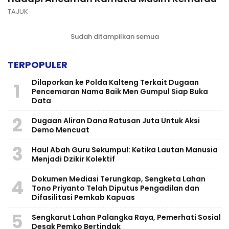
TAJUK
Sudah ditampilkan semua
TERPOPULER
Dilaporkan ke Polda Kalteng Terkait Dugaan
1
Pencemaran Nama Baik Men Gumpul Siap Buka
Data
2
Dugaan Aliran Dana Ratusan Juta Untuk Aksi
Demo Mencuat
3
Haul Abah Guru Sekumpul: Ketika Lautan Manusia
Menjadi Dzikir Kolektif
​Dokumen Mediasi Terungkap, Sengketa Lahan
4
Tono Priyanto Telah Diputus Pengadilan dan
Difasilitasi Pemkab Kapuas
5
Sengkarut Lahan Palangka Raya, Pemerhati Sosial
Desak Pemko Bertindak