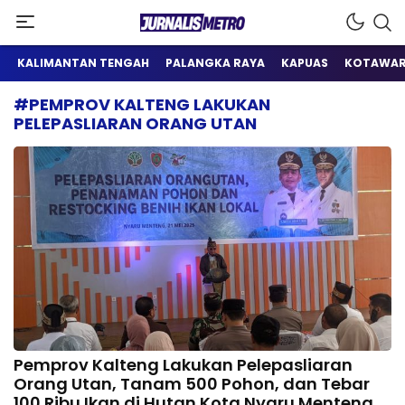
Satu Wadah Informasi
Jurnalis Metro
KALIMANTAN TENGAH
PALANGKA RAYA
KAPUAS
KOTAWAR
#PEMPROV KALTENG LAKUKAN
PELEPASLIARAN ORANG UTAN
Pemprov Kalteng Lakukan Pelepasliaran
Orang Utan, Tanam 500 Pohon, dan Tebar
100 Ribu Ikan di Hutan Kota Nyaru Menteng