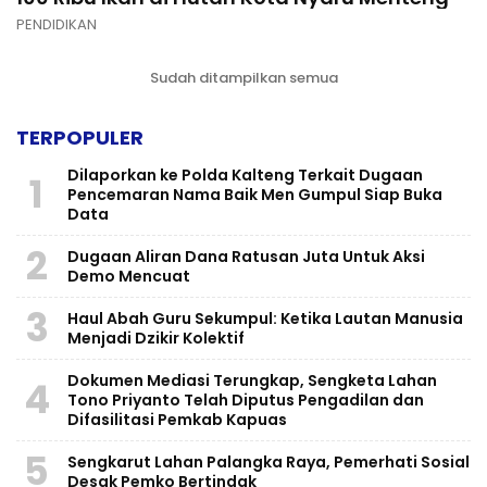
PENDIDIKAN
Sudah ditampilkan semua
TERPOPULER
Dilaporkan ke Polda Kalteng Terkait Dugaan
1
Pencemaran Nama Baik Men Gumpul Siap Buka
Data
2
Dugaan Aliran Dana Ratusan Juta Untuk Aksi
Demo Mencuat
3
Haul Abah Guru Sekumpul: Ketika Lautan Manusia
Menjadi Dzikir Kolektif
​Dokumen Mediasi Terungkap, Sengketa Lahan
4
Tono Priyanto Telah Diputus Pengadilan dan
Difasilitasi Pemkab Kapuas
5
Sengkarut Lahan Palangka Raya, Pemerhati Sosial
Desak Pemko Bertindak