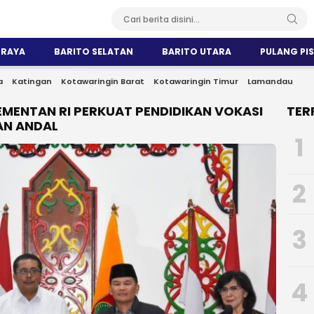
 RAYA
BARITO SELATAN
BARITO UTARA
PULANG PI
a
Katingan
Kotawaringin Barat
Kotawaringin Timur
Lamandau
MENTAN RI PERKUAT PENDIDIKAN VOKASI
TER
AN ANDAL
1
2
3
4