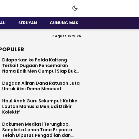
SAU
SERUYAN
GUNUNG MAS
7 Agustus 2026
POPULER
Dilaporkan ke Polda Kalteng
Terkait Dugaan Pencemaran
Nama Baik Men Gumpul Siap Buka
Data
Dugaan Aliran Dana Ratusan Juta
Untuk Aksi Demo Mencuat
Haul Abah Guru Sekumpul: Ketika
Lautan Manusia Menjadi Dzikir
Kolektif
​Dokumen Mediasi Terungkap,
Sengketa Lahan Tono Priyanto
Telah Diputus Pengadilan dan