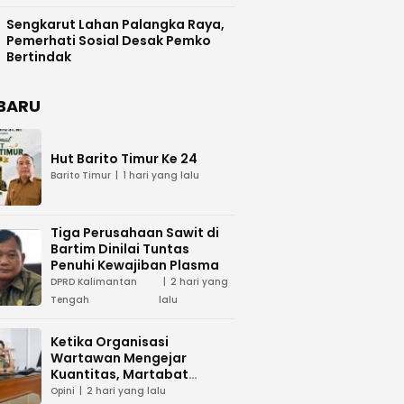
Difasilitasi Pemkab Kapuas
Sengkarut Lahan Palangka Raya,
Pemerhati Sosial Desak Pemko
Bertindak
BARU
Hut Barito Timur Ke 24
Barito Timur
1 hari yang lalu
Tiga Perusahaan Sawit di
Bartim Dinilai Tuntas
Penuhi Kewajiban Plasma
DPRD Kalimantan
2 hari yang
Tengah
lalu
Ketika Organisasi
Wartawan Mengejar
Kuantitas, Martabat
Profesi Menjadi Taruhan
Opini
2 hari yang lalu