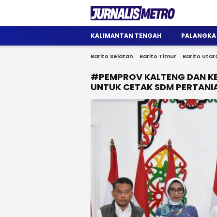
Jurnalis Metro
Satu Wadah Informasi
KALIMANTAN TENGAH
PALANGKA
Barito Selatan
Barito Timur
Barito Utar
#PEMPROV KALTENG DAN KE
UNTUK CETAK SDM PERTANI