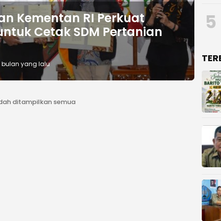
5
an Kementan RI Perkuat
untuk Cetak SDM Pertanian
TER
 bulan yang lalu
dah ditampilkan semua