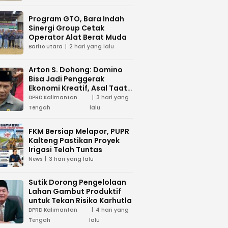
Program GTO, Bara Indah
Sinergi Group Cetak
Operator Alat Berat Muda
Barito Utara
2 hari yang lalu
Arton S. Dohong: Domino
Bisa Jadi Penggerak
Ekonomi Kreatif, Asal Taat
Aturan
DPRD Kalimantan
3 hari yang
Tengah
lalu
FKM Bersiap Melapor, PUPR
Kalteng Pastikan Proyek
Irigasi Telah Tuntas
News
3 hari yang lalu
Sutik Dorong Pengelolaan
Lahan Gambut Produktif
untuk Tekan Risiko Karhutla
DPRD Kalimantan
4 hari yang
Tengah
lalu