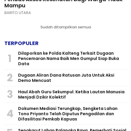
Mampu
BARITO UTARA
Sudah ditampilkan semua
TERPOPULER
Dilaporkan ke Polda Kalteng Terkait Dugaan
1
Pencemaran Nama Baik Men Gumpul Siap Buka
Data
2
Dugaan Aliran Dana Ratusan Juta Untuk Aksi
Demo Mencuat
3
Haul Abah Guru Sekumpul: Ketika Lautan Manusia
Menjadi Dzikir Kolektif
​Dokumen Mediasi Terungkap, Sengketa Lahan
4
Tono Priyanto Telah Diputus Pengadilan dan
Difasilitasi Pemkab Kapuas
Sengkarut Lahan Palangka Raya, Pemerhati Sosial