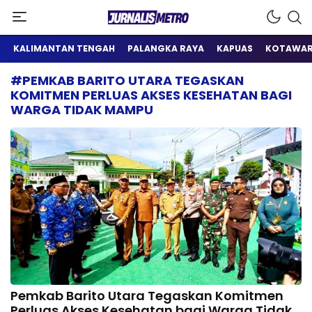
Satu Wadah Informasi
Jurnalis Metro
KALIMANTAN TENGAH
PALANGKA RAYA
KAPUAS
KOTAWAR
#PEMKAB BARITO UTARA TEGASKAN
KOMITMEN PERLUAS AKSES KESEHATAN BAGI
WARGA TIDAK MAMPU
Pemkab Barito Utara Tegaskan Komitmen
Perluas Akses Kesehatan bagi Warga Tidak