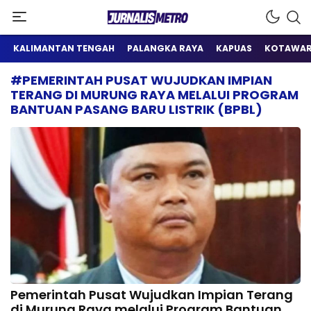
Satu Wadah Informasi
Jurnalis Metro
KALIMANTAN TENGAH
PALANGKA RAYA
KAPUAS
KOTAWAR
#PEMERINTAH PUSAT WUJUDKAN IMPIAN
TERANG DI MURUNG RAYA MELALUI PROGRAM
BANTUAN PASANG BARU LISTRIK (BPBL)
Pemerintah Pusat Wujudkan Impian Terang
di Murung Raya melalui Program Bantuan