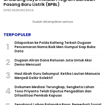
Pasang Baru Listrik (BPBL)
DPRD MURUNG RAYA
Sudah ditampilkan semua
TERPOPULER
Dilaporkan ke Polda Kalteng Terkait Dugaan
1
Pencemaran Nama Baik Men Gumpul Siap Buka
Data
2
Dugaan Aliran Dana Ratusan Juta Untuk Aksi
Demo Mencuat
3
Haul Abah Guru Sekumpul: Ketika Lautan Manusia
Menjadi Dzikir Kolektif
​Dokumen Mediasi Terungkap, Sengketa Lahan
4
Tono Priyanto Telah Diputus Pengadilan dan
Difasilitasi Pemkab Kapuas
Sengkarut Lahan Palangka Raya, Pemerhati Sosial