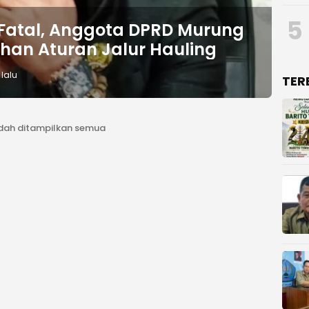
5
Fatal, Anggota DPRD Murung
han Aturan Jalur Hauling
lalu
TER
dah ditampilkan semua