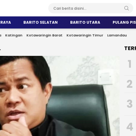
 RAYA
BARITO SELATAN
BARITO UTARA
PULANG PI
a
Katingan
Kotawaringin Barat
Kotawaringin Timur
Lamandau
L
TER
1
2
3
4