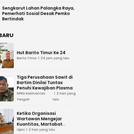
Difasilitasi Pemkab Kapuas
Sengkarut Lahan Palangka Raya,
Pemerhati Sosial Desak Pemko
Bertindak
BARU
Hut Barito Timur Ke 24
Barito Timur
24 jam yang lalu
Tiga Perusahaan Sawit di
Bartim Dinilai Tuntas
Penuhi Kewajiban Plasma
DPRD Kalimantan
2 hari yang
Tengah
lalu
Ketika Organisasi
Wartawan Mengejar
Kuantitas, Martabat
Profesi Menjadi Taruhan
Opini
2 hari yang lalu