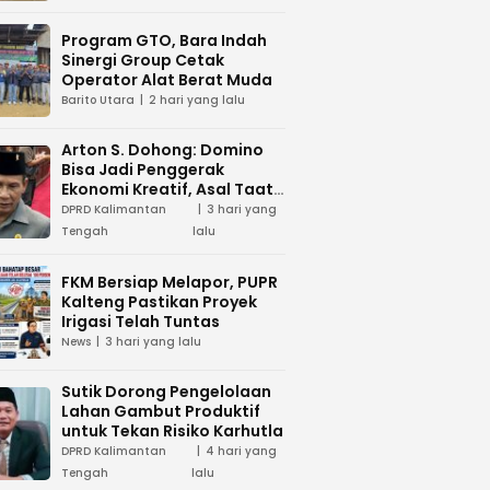
Program GTO, Bara Indah
Sinergi Group Cetak
Operator Alat Berat Muda
Barito Utara
2 hari yang lalu
Arton S. Dohong: Domino
Bisa Jadi Penggerak
Ekonomi Kreatif, Asal Taat
Aturan
DPRD Kalimantan
3 hari yang
Tengah
lalu
FKM Bersiap Melapor, PUPR
Kalteng Pastikan Proyek
Irigasi Telah Tuntas
News
3 hari yang lalu
Sutik Dorong Pengelolaan
Lahan Gambut Produktif
untuk Tekan Risiko Karhutla
DPRD Kalimantan
4 hari yang
Tengah
lalu