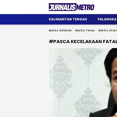
Jurnalis Metro
Satu Wadah Informasi
KALIMANTAN TENGAH
PALANGKA
Barito Selatan
Barito Timur
Barito Utar
#PASCA KECELAKAAN FATA