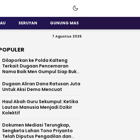
SAU
SERUYAN
GUNUNG MAS
7 Agustus 2026
POPULER
Dilaporkan ke Polda Kalteng
Terkait Dugaan Pencemaran
Nama Baik Men Gumpul Siap Buka
Data
Dugaan Aliran Dana Ratusan Juta
Untuk Aksi Demo Mencuat
Haul Abah Guru Sekumpul: Ketika
Lautan Manusia Menjadi Dzikir
Kolektif
​Dokumen Mediasi Terungkap,
Sengketa Lahan Tono Priyanto
Telah Diputus Pengadilan dan