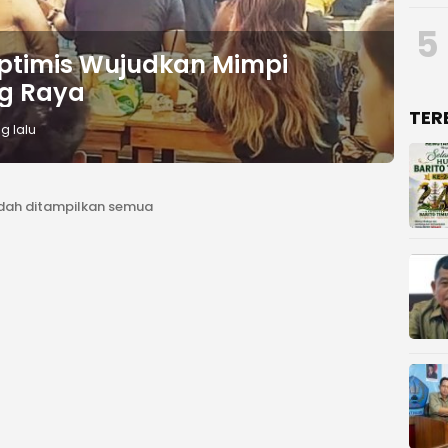
5
ptimis Wujudkan Mimpi
g Raya
TER
g lalu
dah ditampilkan semua