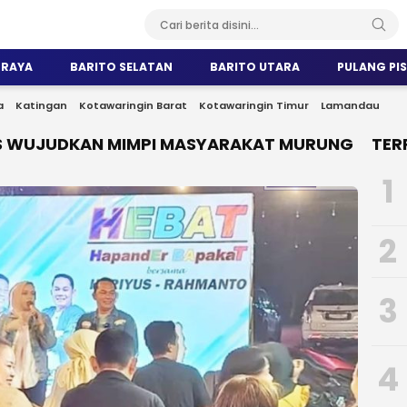
 RAYA
BARITO SELATAN
BARITO UTARA
PULANG PI
a
Katingan
Kotawaringin Barat
Kotawaringin Timur
Lamandau
S WUJUDKAN MIMPI MASYARAKAT MURUNG
TER
1
2
3
4