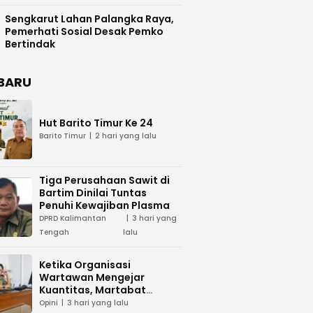
Difasilitasi Pemkab Kapuas
Sengkarut Lahan Palangka Raya,
Pemerhati Sosial Desak Pemko
Bertindak
BARU
Hut Barito Timur Ke 24
Barito Timur
2 hari yang lalu
Tiga Perusahaan Sawit di
Bartim Dinilai Tuntas
Penuhi Kewajiban Plasma
DPRD Kalimantan
3 hari yang
Tengah
lalu
Ketika Organisasi
Wartawan Mengejar
Kuantitas, Martabat
Profesi Menjadi Taruhan
Opini
3 hari yang lalu