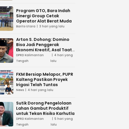
Program GTO, Bara Indah
Sinergi Group Cetak
Operator Alat Berat Muda
Barito Utara
3 hari yang lalu
Arton S. Dohong: Domino
Bisa Jadi Penggerak
Ekonomi Kreatif, Asal Taat
Aturan
DPRD Kalimantan
4 hari yang
Tengah
lalu
FKM Bersiap Melapor, PUPR
Kalteng Pastikan Proyek
Irigasi Telah Tuntas
News
4 hari yang lalu
Sutik Dorong Pengelolaan
Lahan Gambut Produktif
untuk Tekan Risiko Karhutla
DPRD Kalimantan
5 hari yang
Tengah
lalu