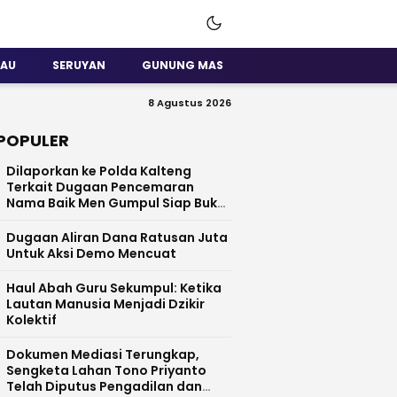
SAU
SERUYAN
GUNUNG MAS
8 Agustus 2026
POPULER
Dilaporkan ke Polda Kalteng
Terkait Dugaan Pencemaran
Nama Baik Men Gumpul Siap Buka
Data
Dugaan Aliran Dana Ratusan Juta
Untuk Aksi Demo Mencuat
Haul Abah Guru Sekumpul: Ketika
Lautan Manusia Menjadi Dzikir
Kolektif
​Dokumen Mediasi Terungkap,
Sengketa Lahan Tono Priyanto
Telah Diputus Pengadilan dan