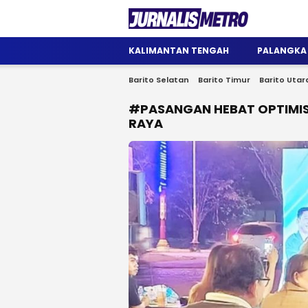
Jurnalis Metro
Satu Wadah Informasi
KALIMANTAN TENGAH
PALANGKA
Barito Selatan
Barito Timur
Barito Utar
#PASANGAN HEBAT OPTIMI
RAYA