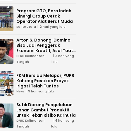
Program GTO, Bara Indah
Sinergi Group Cetak
Operator Alat Berat Muda
Barito Utara
2 hari yang lalu
Arton S. Dohong: Domino
Bisa Jadi Penggerak
Ekonomi Kreatif, Asal Taat
Aturan
DPRD Kalimantan
3 hari yang
Tengah
lalu
FKM Bersiap Melapor, PUPR
Kalteng Pastikan Proyek
Irigasi Telah Tuntas
News
3 hari yang lalu
Sutik Dorong Pengelolaan
Lahan Gambut Produktif
untuk Tekan Risiko Karhutla
DPRD Kalimantan
4 hari yang
Tengah
lalu