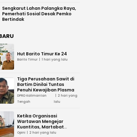
Difasilitasi Pemkab Kapuas
Sengkarut Lahan Palangka Raya,
Pemerhati Sosial Desak Pemko
Bertindak
BARU
Hut Barito Timur Ke 24
Barito Timur
1 hari yang lalu
Tiga Perusahaan Sawit di
Bartim Dinilai Tuntas
Penuhi Kewajiban Plasma
DPRD Kalimantan
2 hari yang
Tengah
lalu
Ketika Organisasi
Wartawan Mengejar
Kuantitas, Martabat
Profesi Menjadi Taruhan
Opini
2 hari yang lalu