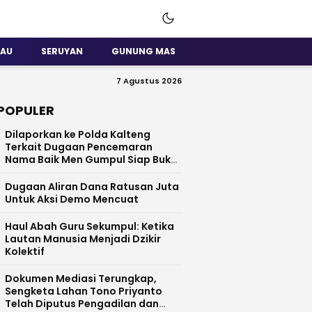
SAU
SERUYAN
GUNUNG MAS
7 Agustus 2026
POPULER
Dilaporkan ke Polda Kalteng
Terkait Dugaan Pencemaran
Nama Baik Men Gumpul Siap Buka
Data
Dugaan Aliran Dana Ratusan Juta
Untuk Aksi Demo Mencuat
Haul Abah Guru Sekumpul: Ketika
Lautan Manusia Menjadi Dzikir
Kolektif
​Dokumen Mediasi Terungkap,
Sengketa Lahan Tono Priyanto
Telah Diputus Pengadilan dan