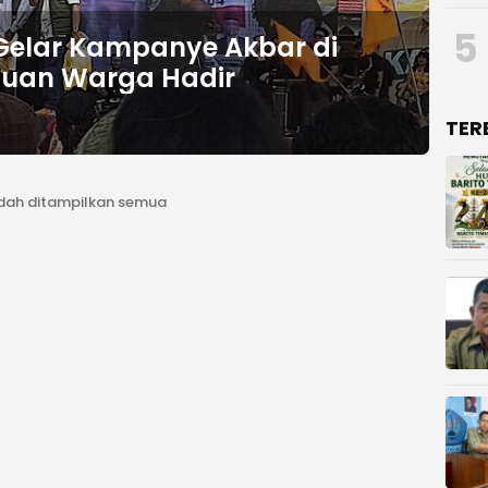
5
Gelar Kampanye Akbar di
buan Warga Hadir
TER
dah ditampilkan semua