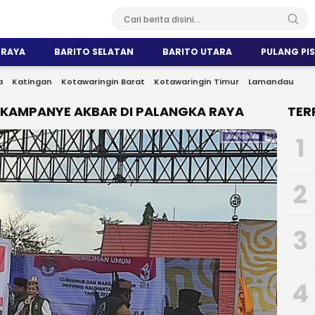
 RAYA
BARITO SELATAN
BARITO UTARA
PULANG PI
a
Katingan
Kotawaringin Barat
Kotawaringin Timur
Lamandau
 KAMPANYE AKBAR DI PALANGKA RAYA
TER
1
2
3
4