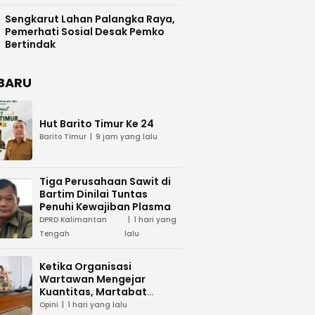
Difasilitasi Pemkab Kapuas
Sengkarut Lahan Palangka Raya,
Pemerhati Sosial Desak Pemko
Bertindak
BARU
Hut Barito Timur Ke 24
Barito Timur
9 jam yang lalu
Tiga Perusahaan Sawit di
Bartim Dinilai Tuntas
Penuhi Kewajiban Plasma
DPRD Kalimantan
1 hari yang
Tengah
lalu
Ketika Organisasi
Wartawan Mengejar
Kuantitas, Martabat
Profesi Menjadi Taruhan
Opini
1 hari yang lalu