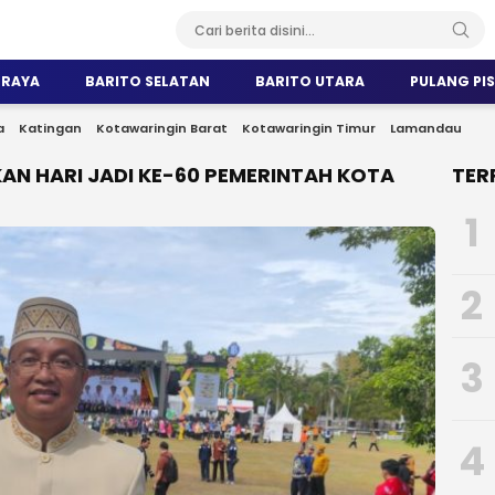
 RAYA
BARITO SELATAN
BARITO UTARA
PULANG PI
a
Katingan
Kotawaringin Barat
Kotawaringin Timur
Lamandau
N HARI JADI KE-60 PEMERINTAH KOTA
TER
1
2
3
4