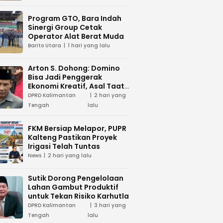
Program GTO, Bara Indah
Sinergi Group Cetak
Operator Alat Berat Muda
Barito Utara
1 hari yang lalu
Arton S. Dohong: Domino
Bisa Jadi Penggerak
Ekonomi Kreatif, Asal Taat
Aturan
DPRD Kalimantan
2 hari yang
Tengah
lalu
FKM Bersiap Melapor, PUPR
Kalteng Pastikan Proyek
Irigasi Telah Tuntas
News
2 hari yang lalu
Sutik Dorong Pengelolaan
Lahan Gambut Produktif
untuk Tekan Risiko Karhutla
DPRD Kalimantan
3 hari yang
Tengah
lalu