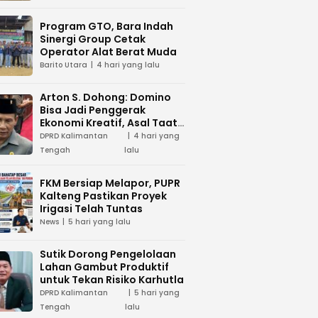
Program GTO, Bara Indah
Sinergi Group Cetak
Operator Alat Berat Muda
Barito Utara
4 hari yang lalu
Arton S. Dohong: Domino
Bisa Jadi Penggerak
Ekonomi Kreatif, Asal Taat
Aturan
DPRD Kalimantan
4 hari yang
Tengah
lalu
FKM Bersiap Melapor, PUPR
Kalteng Pastikan Proyek
Irigasi Telah Tuntas
News
5 hari yang lalu
Sutik Dorong Pengelolaan
Lahan Gambut Produktif
untuk Tekan Risiko Karhutla
DPRD Kalimantan
5 hari yang
Tengah
lalu