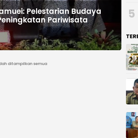
5
amuei: Pelestarian Budaya
eningkatan Pariwisata
TER
dah ditampilkan semua