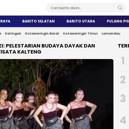
 RAYA
BARITO SELATAN
BARITO UTARA
PULANG PI
a
Katingan
Kotawaringin Barat
Kotawaringin Timur
Lamandau
I: PELESTARIAN BUDAYA DAYAK DAN
TER
ISATA KALTENG
1
2
3
4