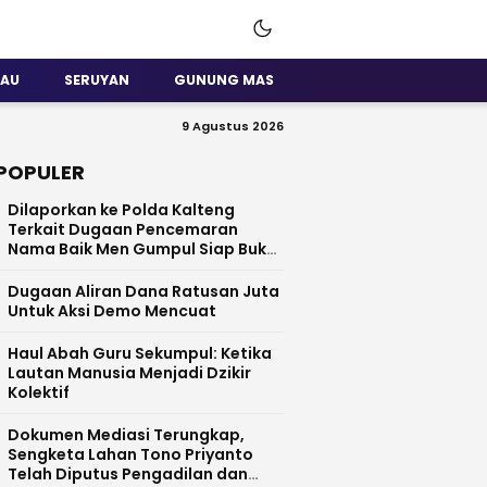
SAU
SERUYAN
GUNUNG MAS
9 Agustus 2026
POPULER
Dilaporkan ke Polda Kalteng
Terkait Dugaan Pencemaran
Nama Baik Men Gumpul Siap Buka
Data
Dugaan Aliran Dana Ratusan Juta
Untuk Aksi Demo Mencuat
Haul Abah Guru Sekumpul: Ketika
Lautan Manusia Menjadi Dzikir
Kolektif
​Dokumen Mediasi Terungkap,
Sengketa Lahan Tono Priyanto
Telah Diputus Pengadilan dan