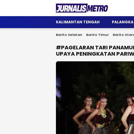
Jurnalis Metro
Satu Wadah Informasi
KALIMANTAN TENGAH
PALANGKA
Barito Selatan
Barito Timur
Barito Utar
#PAGELARAN TARI PANAMUE
UPAYA PENINGKATAN PARIW