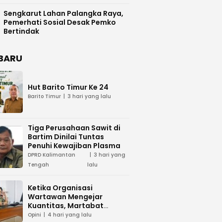
Difasilitasi Pemkab Kapuas
Sengkarut Lahan Palangka Raya,
Pemerhati Sosial Desak Pemko
Bertindak
BARU
Hut Barito Timur Ke 24
Barito Timur
3 hari yang lalu
Tiga Perusahaan Sawit di
Bartim Dinilai Tuntas
Penuhi Kewajiban Plasma
DPRD Kalimantan
3 hari yang
Tengah
lalu
Ketika Organisasi
Wartawan Mengejar
Kuantitas, Martabat
Profesi Menjadi Taruhan
Opini
4 hari yang lalu