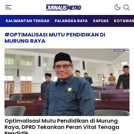
Satu Wadah Informasi
Jurnalis Metro
KALIMANTAN TENGAH
PALANGKA RAYA
KAPUAS
KOTAWAR
#OPTIMALISASI MUTU PENDIDIKAN DI
MURUNG RAYA
Optimalisasi Mutu Pendidikan di Murung
Raya, DPRD Tekankan Peran Vital Tenaga
Pendidik