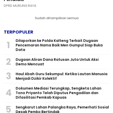
DPRD MURUNG RAYA
Sudah ditampilkan semua
TERPOPULER
Dilaporkan ke Polda Kalteng Terkait Dugaan
1
Pencemaran Nama Baik Men Gumpul Siap Buka
Data
2
Dugaan Aliran Dana Ratusan Juta Untuk Aksi
Demo Mencuat
3
Haul Abah Guru Sekumpul: Ketika Lautan Manusia
Menjadi Dzikir Kolektif
​Dokumen Mediasi Terungkap, Sengketa Lahan
4
Tono Priyanto Telah Diputus Pengadilan dan
Difasilitasi Pemkab Kapuas
5
Sengkarut Lahan Palangka Raya, Pemerhati Sosial
Desak Pemko Bertindak