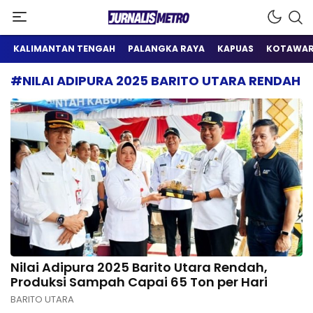
Satu Wadah Informasi
Jurnalis Metro
KALIMANTAN TENGAH
PALANGKA RAYA
KAPUAS
KOTAWAR
#NILAI ADIPURA 2025 BARITO UTARA RENDAH
Nilai Adipura 2025 Barito Utara Rendah,
Produksi Sampah Capai 65 Ton per Hari
BARITO UTARA