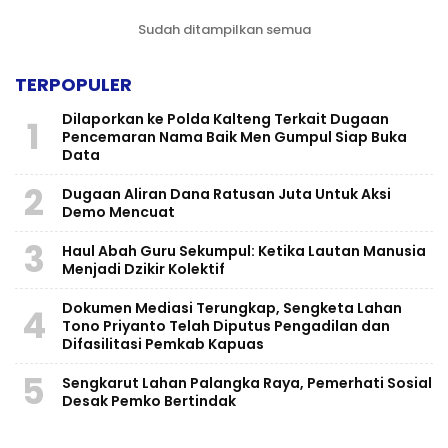
Sudah ditampilkan semua
TERPOPULER
Dilaporkan ke Polda Kalteng Terkait Dugaan
1
Pencemaran Nama Baik Men Gumpul Siap Buka
Data
2
Dugaan Aliran Dana Ratusan Juta Untuk Aksi
Demo Mencuat
3
Haul Abah Guru Sekumpul: Ketika Lautan Manusia
Menjadi Dzikir Kolektif
​Dokumen Mediasi Terungkap, Sengketa Lahan
4
Tono Priyanto Telah Diputus Pengadilan dan
Difasilitasi Pemkab Kapuas
5
Sengkarut Lahan Palangka Raya, Pemerhati Sosial
Desak Pemko Bertindak