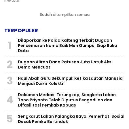
KAPUAS
Sudah ditampilkan semua
TERPOPULER
Dilaporkan ke Polda Kalteng Terkait Dugaan
1
Pencemaran Nama Baik Men Gumpul Siap Buka
Data
2
Dugaan Aliran Dana Ratusan Juta Untuk Aksi
Demo Mencuat
3
Haul Abah Guru Sekumpul: Ketika Lautan Manusia
Menjadi Dzikir Kolektif
​Dokumen Mediasi Terungkap, Sengketa Lahan
4
Tono Priyanto Telah Diputus Pengadilan dan
Difasilitasi Pemkab Kapuas
5
Sengkarut Lahan Palangka Raya, Pemerhati Sosial
Desak Pemko Bertindak