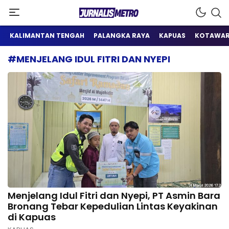
Satu Wadah Informasi
Jurnalis Metro
KALIMANTAN TENGAH
PALANGKA RAYA
KAPUAS
KOTAWAR
#MENJELANG IDUL FITRI DAN NYEPI
Menjelang Idul Fitri dan Nyepi, PT Asmin Bara
Bronang Tebar Kepedulian Lintas Keyakinan
di Kapuas