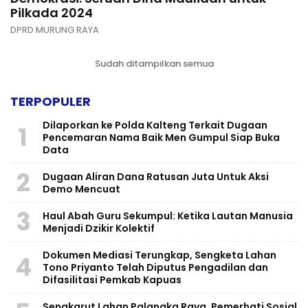
Pilkada 2024
DPRD MURUNG RAYA
Sudah ditampilkan semua
TERPOPULER
Dilaporkan ke Polda Kalteng Terkait Dugaan
1
Pencemaran Nama Baik Men Gumpul Siap Buka
Data
2
Dugaan Aliran Dana Ratusan Juta Untuk Aksi
Demo Mencuat
3
Haul Abah Guru Sekumpul: Ketika Lautan Manusia
Menjadi Dzikir Kolektif
​Dokumen Mediasi Terungkap, Sengketa Lahan
4
Tono Priyanto Telah Diputus Pengadilan dan
Difasilitasi Pemkab Kapuas
Sengkarut Lahan Palangka Raya, Pemerhati Sosial