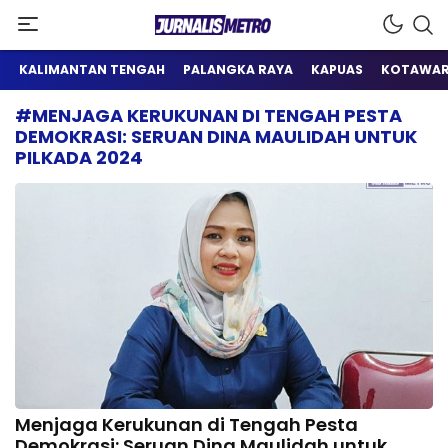
Satu Wadah Informasi
Jurnalis Metro
KALIMANTAN TENGAH
PALANGKA RAYA
KAPUAS
KOTAWAR
#MENJAGA KERUKUNAN DI TENGAH PESTA
DEMOKRASI: SERUAN DINA MAULIDAH UNTUK
PILKADA 2024
Menjaga Kerukunan di Tengah Pesta
Demokrasi: Seruan Dina Maulidah untuk