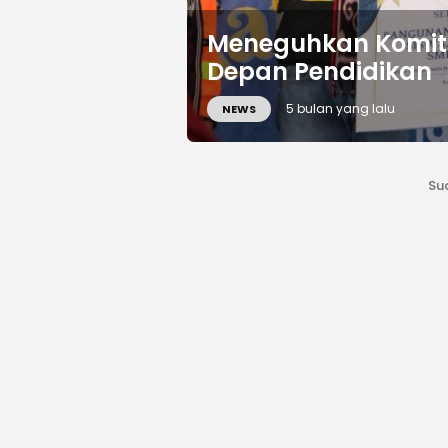
Meneguhkan Komitm
Depan Pendidikan
5 bulan yang lalu
NEWS
Su