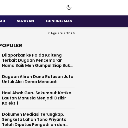
SAU
SERUYAN
GUNUNG MAS
7 Agustus 2026
POPULER
Dilaporkan ke Polda Kalteng
Terkait Dugaan Pencemaran
Nama Baik Men Gumpul Siap Buka
Data
Dugaan Aliran Dana Ratusan Juta
Untuk Aksi Demo Mencuat
Haul Abah Guru Sekumpul: Ketika
Lautan Manusia Menjadi Dzikir
Kolektif
​Dokumen Mediasi Terungkap,
Sengketa Lahan Tono Priyanto
Telah Diputus Pengadilan dan