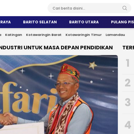
 RAYA
BARITO SELATAN
BARITO UTARA
PULANG PI
a
Katingan
Kotawaringin Barat
Kotawaringin Timur
Lamandau
DUSTRI UNTUK MASA DEPAN PENDIDIKAN
TER
1
2
3
4