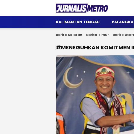
Jurnalis Metro
Satu Wadah Informasi
KALIMANTAN TENGAH
PALANGKA
Barito Selatan
Barito Timur
Barito Utar
#MENEGUHKAN KOMITMEN IN