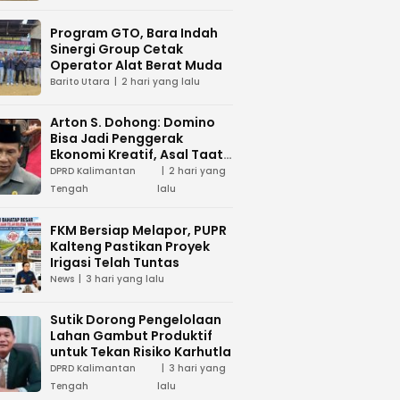
Program GTO, Bara Indah
Sinergi Group Cetak
Operator Alat Berat Muda
Barito Utara
2 hari yang lalu
Arton S. Dohong: Domino
Bisa Jadi Penggerak
Ekonomi Kreatif, Asal Taat
Aturan
DPRD Kalimantan
2 hari yang
Tengah
lalu
FKM Bersiap Melapor, PUPR
Kalteng Pastikan Proyek
Irigasi Telah Tuntas
News
3 hari yang lalu
Sutik Dorong Pengelolaan
Lahan Gambut Produktif
untuk Tekan Risiko Karhutla
DPRD Kalimantan
3 hari yang
Tengah
lalu