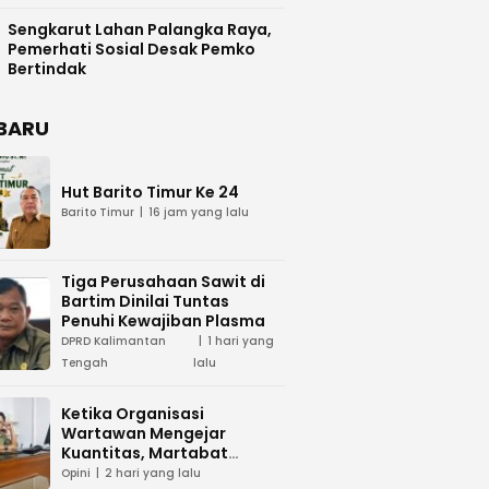
Difasilitasi Pemkab Kapuas
Sengkarut Lahan Palangka Raya,
Pemerhati Sosial Desak Pemko
Bertindak
BARU
Hut Barito Timur Ke 24
Barito Timur
16 jam yang lalu
Tiga Perusahaan Sawit di
Bartim Dinilai Tuntas
Penuhi Kewajiban Plasma
DPRD Kalimantan
1 hari yang
Tengah
lalu
Ketika Organisasi
Wartawan Mengejar
Kuantitas, Martabat
Profesi Menjadi Taruhan
Opini
2 hari yang lalu