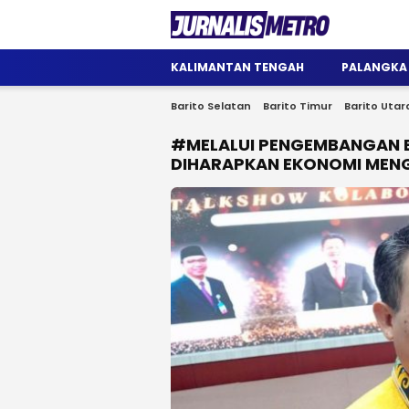
Jurnalis Metro
Satu Wadah Informasi
KALIMANTAN TENGAH
PALANGKA
Barito Selatan
Barito Timur
Barito Utar
#MELALUI PENGEMBANGAN E
DIHARAPKAN EKONOMI MEN