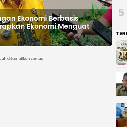
5
gan Ekonomi Berbasis
harapkan Ekonomi Menguat
TER
dah ditampilkan semua