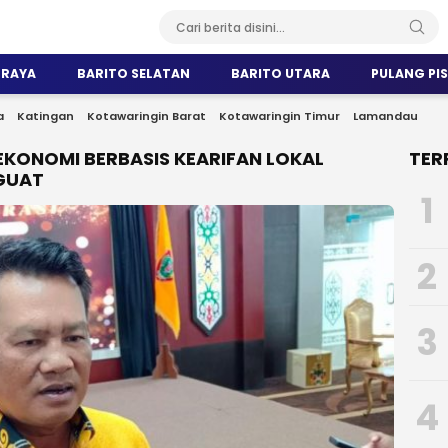
 RAYA
BARITO SELATAN
BARITO UTARA
PULANG PI
a
Katingan
Kotawaringin Barat
Kotawaringin Timur
Lamandau
KONOMI BERBASIS KEARIFAN LOKAL
TER
GUAT
1
2
3
4