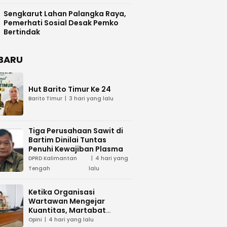
Difasilitasi Pemkab Kapuas
Sengkarut Lahan Palangka Raya,
Pemerhati Sosial Desak Pemko
Bertindak
BARU
Hut Barito Timur Ke 24
Barito Timur
3 hari yang lalu
Tiga Perusahaan Sawit di
Bartim Dinilai Tuntas
Penuhi Kewajiban Plasma
DPRD Kalimantan
4 hari yang
Tengah
lalu
Ketika Organisasi
Wartawan Mengejar
Kuantitas, Martabat
Profesi Menjadi Taruhan
Opini
4 hari yang lalu