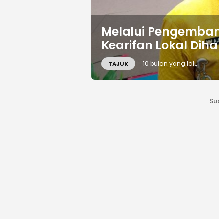
Melalui Pengemban
Kearifan Lokal Di
10 bulan yang lalu
TAJUK
Su