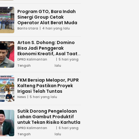
Program GTO, Bara Indah
Sinergi Group Cetak
Operator Alat Berat Muda
Barito Utara
4 hari yang lalu
Arton S. Dohong: Domino
Bisa Jadi Penggerak
Ekonomi Kreatif, Asal Taat
Aturan
DPRD Kalimantan
5 hari yang
Tengah
lalu
FKM Bersiap Melapor, PUPR
Kalteng Pastikan Proyek
Irigasi Telah Tuntas
News
5 hari yang lalu
Sutik Dorong Pengelolaan
Lahan Gambut Produktif
untuk Tekan Risiko Karhutla
DPRD Kalimantan
6 hari yang
Tengah
lalu