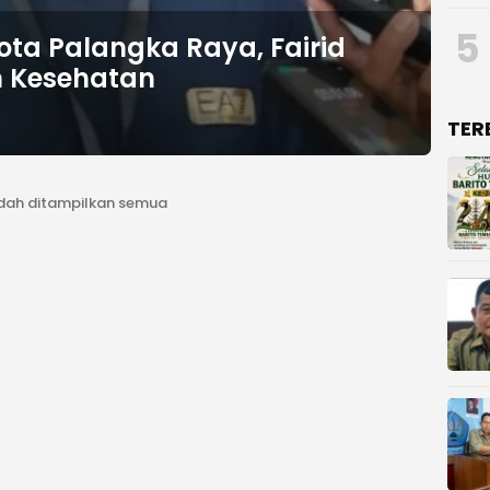
5
ota Palangka Raya, Fairid
n Kesehatan
TER
dah ditampilkan semua