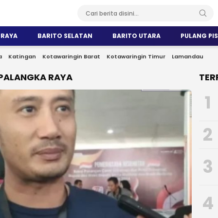
 RAYA
BARITO SELATAN
BARITO UTARA
PULANG PI
a
Katingan
Kotawaringin Barat
Kotawaringin Timur
Lamandau
 PALANGKA RAYA
TER
1
2
3
4