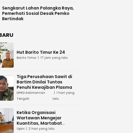
Difasilitasi Pemkab Kapuas
Sengkarut Lahan Palangka Raya,
Pemerhati Sosial Desak Pemko
Bertindak
BARU
Hut Barito Timur Ke 24
Barito Timur
17 jam yang lalu
Tiga Perusahaan Sawit di
Bartim Dinilai Tuntas
Penuhi Kewajiban Plasma
DPRD Kalimantan
1 hari yang
Tengah
lalu
Ketika Organisasi
Wartawan Mengejar
Kuantitas, Martabat
Profesi Menjadi Taruhan
Opini
2 hari yang lalu