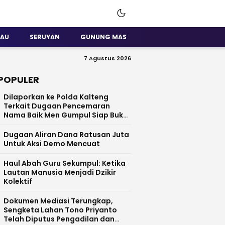
SAU
SERUYAN
GUNUNG MAS
7 Agustus 2026
POPULER
Dilaporkan ke Polda Kalteng
Terkait Dugaan Pencemaran
Nama Baik Men Gumpul Siap Buka
Data
Dugaan Aliran Dana Ratusan Juta
Untuk Aksi Demo Mencuat
Haul Abah Guru Sekumpul: Ketika
Lautan Manusia Menjadi Dzikir
Kolektif
​Dokumen Mediasi Terungkap,
Sengketa Lahan Tono Priyanto
Telah Diputus Pengadilan dan