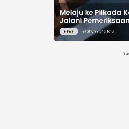
Melaju ke Pilkada K
Jalani Pemeriksaa
2 tahun yang lalu
NEWS
Su