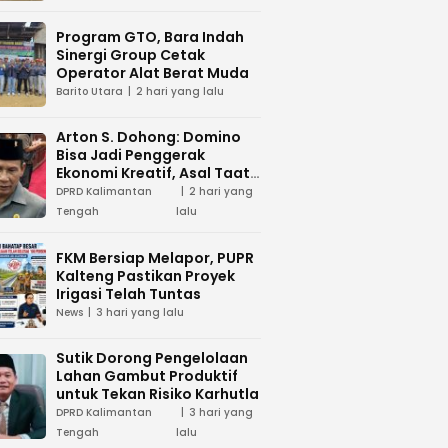
Program GTO, Bara Indah
Sinergi Group Cetak
Operator Alat Berat Muda
Barito Utara
2 hari yang lalu
Arton S. Dohong: Domino
Bisa Jadi Penggerak
Ekonomi Kreatif, Asal Taat
Aturan
DPRD Kalimantan
2 hari yang
Tengah
lalu
FKM Bersiap Melapor, PUPR
Kalteng Pastikan Proyek
Irigasi Telah Tuntas
News
3 hari yang lalu
Sutik Dorong Pengelolaan
Lahan Gambut Produktif
untuk Tekan Risiko Karhutla
DPRD Kalimantan
3 hari yang
Tengah
lalu