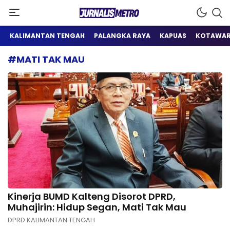
Satu Wadah Informasi
Jurnalis Metro
KALIMANTAN TENGAH
PALANGKA RAYA
KAPUAS
KOTAWAR
#MATI TAK MAU
Kinerja BUMD Kalteng Disorot DPRD,
Muhajirin: Hidup Segan, Mati Tak Mau
DPRD KALIMANTAN TENGAH