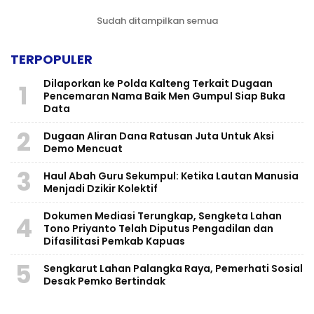
Sudah ditampilkan semua
TERPOPULER
Dilaporkan ke Polda Kalteng Terkait Dugaan
1
Pencemaran Nama Baik Men Gumpul Siap Buka
Data
2
Dugaan Aliran Dana Ratusan Juta Untuk Aksi
Demo Mencuat
3
Haul Abah Guru Sekumpul: Ketika Lautan Manusia
Menjadi Dzikir Kolektif
​Dokumen Mediasi Terungkap, Sengketa Lahan
4
Tono Priyanto Telah Diputus Pengadilan dan
Difasilitasi Pemkab Kapuas
5
Sengkarut Lahan Palangka Raya, Pemerhati Sosial
Desak Pemko Bertindak